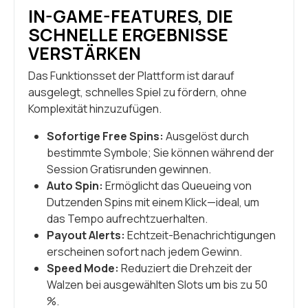
IN-GAME-FEATURES, DIE
SCHNELLE ERGEBNISSE
VERSTÄRKEN
Das Funktionsset der Plattform ist darauf
ausgelegt, schnelles Spiel zu fördern, ohne
Komplexität hinzuzufügen.
Sofortige Free Spins:
Ausgelöst durch
bestimmte Symbole; Sie können während der
Session Gratisrunden gewinnen.
Auto Spin:
Ermöglicht das Queueing von
Dutzenden Spins mit einem Klick—ideal, um
das Tempo aufrechtzuerhalten.
Payout Alerts:
Echtzeit-Benachrichtigungen
erscheinen sofort nach jedem Gewinn.
Speed Mode:
Reduziert die Drehzeit der
Walzen bei ausgewählten Slots um bis zu 50
%.