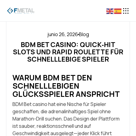
junio 26, 2026
Blog
BDM BET CASINO: QUICK‑HIT
SLOTS UND RAPID ROULETTE FÜR
SCHNELLLEBIGE SPIELER
WARUM BDM BET DEN
SCHNELLLEBIGEN
GLÜCKSSPIELER ANSPRICHT
BDM Bet casino hat eine Nische für Spieler
geschaffen, die adrenalinhaltiges Spiel ohne
Marathon-Drill suchen. Das Design der Plattform
ist sauber, reaktionsschnell und auf
Geschwindigkeit ausgelegt—jeder Klick führt