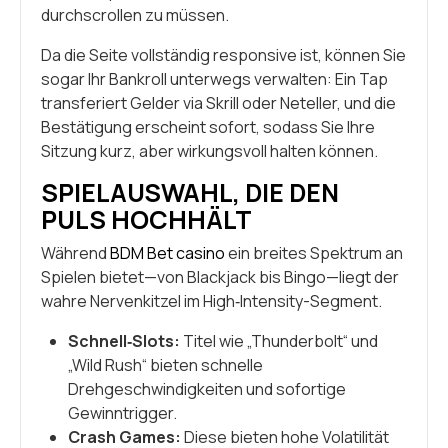
durchscrollen zu müssen.
Da die Seite vollständig responsive ist, können Sie
sogar Ihr Bankroll unterwegs verwalten: Ein Tap
transferiert Gelder via Skrill oder Neteller, und die
Bestätigung erscheint sofort, sodass Sie Ihre
Sitzung kurz, aber wirkungsvoll halten können.
SPIELAUSWAHL, DIE DEN
PULS HOCHHÄLT
Während
BDM Bet casino
ein breites Spektrum an
Spielen bietet—von Blackjack bis Bingo—liegt der
wahre Nervenkitzel im High‑Intensity-Segment.
Schnell‑Slots:
Titel wie „Thunderbolt“ und
„Wild Rush“ bieten schnelle
Drehgeschwindigkeiten und sofortige
Gewinntrigger.
Crash Games:
Diese bieten hohe Volatilität