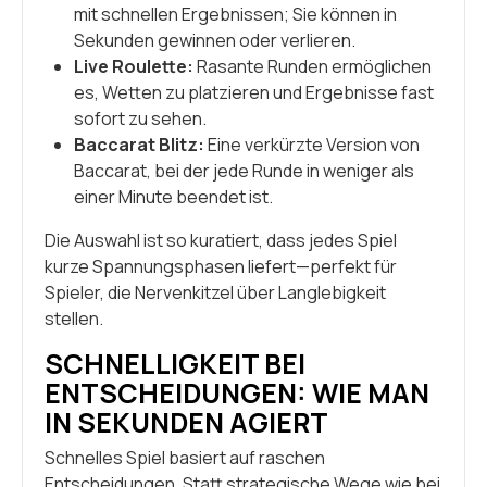
mit schnellen Ergebnissen; Sie können in
Sekunden gewinnen oder verlieren.
Live Roulette:
Rasante Runden ermöglichen
es, Wetten zu platzieren und Ergebnisse fast
sofort zu sehen.
Baccarat Blitz:
Eine verkürzte Version von
Baccarat, bei der jede Runde in weniger als
einer Minute beendet ist.
Die Auswahl ist so kuratiert, dass jedes Spiel
kurze Spannungsphasen liefert—perfekt für
Spieler, die Nervenkitzel über Langlebigkeit
stellen.
SCHNELLIGKEIT BEI
ENTSCHEIDUNGEN: WIE MAN
IN SEKUNDEN AGIERT
Schnelles Spiel basiert auf raschen
Entscheidungen. Statt strategische Wege wie bei