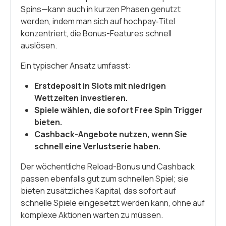
Spins—kann auch in kurzen Phasen genutzt
werden, indem man sich auf hochpay‑Titel
konzentriert, die Bonus-Features schnell
auslösen.
Ein typischer Ansatz umfasst:
Erstdeposit in Slots mit niedrigen
Wettzeiten investieren.
Spiele wählen, die sofort Free Spin Trigger
bieten.
Cashback-Angebote nutzen, wenn Sie
schnell eine Verlustserie haben.
Der wöchentliche Reload-Bonus und Cashback
passen ebenfalls gut zum schnellen Spiel; sie
bieten zusätzliches Kapital, das sofort auf
schnelle Spiele eingesetzt werden kann, ohne auf
komplexe Aktionen warten zu müssen.