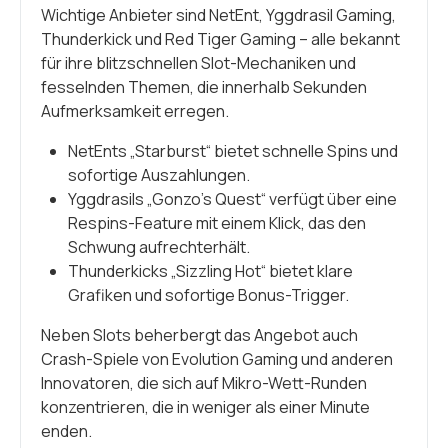
Wichtige Anbieter sind NetEnt, Yggdrasil Gaming,
Thunderkick und Red Tiger Gaming – alle bekannt
für ihre blitzschnellen Slot-Mechaniken und
fesselnden Themen, die innerhalb Sekunden
Aufmerksamkeit erregen.
NetEnts „Starburst“ bietet schnelle Spins und
sofortige Auszahlungen.
Yggdrasils „Gonzo’s Quest“ verfügt über eine
Respins-Feature mit einem Klick, das den
Schwung aufrechterhält.
Thunderkicks „Sizzling Hot“ bietet klare
Grafiken und sofortige Bonus-Trigger.
Neben Slots beherbergt das Angebot auch
Crash-Spiele von Evolution Gaming und anderen
Innovatoren, die sich auf Mikro-Wett-Runden
konzentrieren, die in weniger als einer Minute
enden.