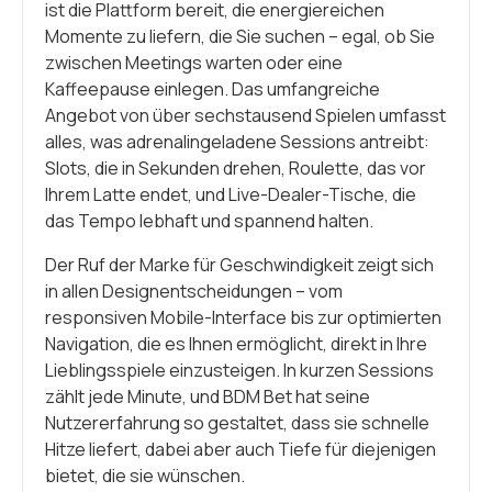
ist die Plattform bereit, die energiereichen
Momente zu liefern, die Sie suchen – egal, ob Sie
zwischen Meetings warten oder eine
Kaffeepause einlegen. Das umfangreiche
Angebot von über sechstausend Spielen umfasst
alles, was adrenalingeladene Sessions antreibt:
Slots, die in Sekunden drehen, Roulette, das vor
Ihrem Latte endet, und Live-Dealer-Tische, die
das Tempo lebhaft und spannend halten.
Der Ruf der Marke für Geschwindigkeit zeigt sich
in allen Designentscheidungen – vom
responsiven Mobile-Interface bis zur optimierten
Navigation, die es Ihnen ermöglicht, direkt in Ihre
Lieblingsspiele einzusteigen. In kurzen Sessions
zählt jede Minute, und BDM Bet hat seine
Nutzererfahrung so gestaltet, dass sie schnelle
Hitze liefert, dabei aber auch Tiefe für diejenigen
bietet, die sie wünschen.