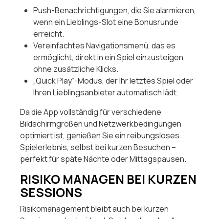
Push-Benachrichtigungen, die Sie alarmieren,
wenn ein Lieblings-Slot eine Bonusrunde
erreicht.
Vereinfachtes Navigationsmenü, das es
ermöglicht, direkt in ein Spiel einzusteigen,
ohne zusätzliche Klicks.
„Quick Play“-Modus, der Ihr letztes Spiel oder
Ihren Lieblingsanbieter automatisch lädt.
Da die App vollständig für verschiedene
Bildschirmgrößen und Netzwerkbedingungen
optimiert ist, genießen Sie ein reibungsloses
Spielerlebnis, selbst bei kurzen Besuchen –
perfekt für späte Nächte oder Mittagspausen.
RISIKO MANAGEN BEI KURZEN
SESSIONS
Risikomanagement bleibt auch bei kurzen