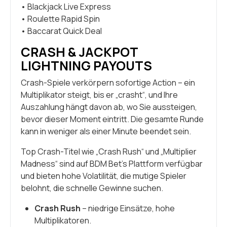
• Blackjack Live Express
• Roulette Rapid Spin
• Baccarat Quick Deal
CRASH & JACKPOT
LIGHTNING PAYOUTS
Crash-Spiele verkörpern sofortige Action – ein
Multiplikator steigt, bis er „crasht“, und Ihre
Auszahlung hängt davon ab, wo Sie aussteigen,
bevor dieser Moment eintritt. Die gesamte Runde
kann in weniger als einer Minute beendet sein.
Top Crash-Titel wie „Crash Rush“ und „Multiplier
Madness“ sind auf BDM Bet’s Plattform verfügbar
und bieten hohe Volatilität, die mutige Spieler
belohnt, die schnelle Gewinne suchen.
Crash Rush
– niedrige Einsätze, hohe
Multiplikatoren.