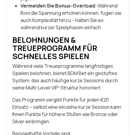
Vermeiden Sie Bonus-Overload:
Während
Boni die Spannung erhöhen können, fügen sie
auch Komplexität hinzu – halten Sie es
während kurzer Spielphasen einfach.
BELOHNUNGEN &
TREUEPROGRAMM FÜR
SCHNELLES SPIELEN
Während viele Treueprogramme langfristiges
Spielen belohnen, bietet BDM Bet ein gestuftes
System, das auch häufige kurze Sessions durch
seine Multi-Level-VIP-Struktur honoriert.
Das Programm vergibt Punkte für jeden €20
Einsatz – selbst eine einzelne kurze Session kann
Ihnen Punkte für höhere Stufen wie Bronze oder
Silver einbringen.
Beispielhafte Vorteile sind: