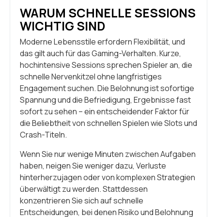
WARUM SCHNELLE SESSIONS
WICHTIG SIND
Moderne Lebensstile erfordern Flexibilität, und
das gilt auch für das Gaming-Verhalten. Kurze,
hochintensive Sessions sprechen Spieler an, die
schnelle Nervenkitzel ohne langfristiges
Engagement suchen. Die Belohnung ist sofortige
Spannung und die Befriedigung, Ergebnisse fast
sofort zu sehen – ein entscheidender Faktor für
die Beliebtheit von schnellen Spielen wie Slots und
Crash-Titeln.
Wenn Sie nur wenige Minuten zwischen Aufgaben
haben, neigen Sie weniger dazu, Verluste
hinterherzujagen oder von komplexen Strategien
überwältigt zu werden. Stattdessen
konzentrieren Sie sich auf schnelle
Entscheidungen, bei denen Risiko und Belohnung