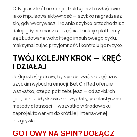
Gdy grasz krótkie sesje, traktujesz to właściwie
jako impulsową aktywność — szybko nagradzasz
się, gdy wygrywasz, i równie szybko przechodzisz
dalej, gdy nie masz szczęścia. Funkcje platformy
są zbudowane wokół tego impulsowego cyklu,
maksymalizując przyjemność i kontrolując ryzyko.
TWÓJ KOLEJNY KROK — KRĘĆ
I DZIAŁAJ
Jeśli jesteś gotowy, by spróbować szczęścia w
szybkim wybuchu emocji, Bet On Red oferuje
wszystko, czego potrzebujesz — od szybkich
gier, przez błyskawiczne wypłaty, po elastyczne
metody płatności — wszystko w środowisku
zaprojektowanym do krótkiej, intensywnej
rozgrywki.
GOTOWY NA SPIN? DOŁĄCZ