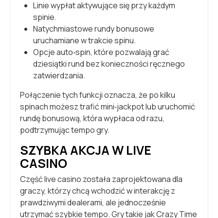
Linie wypłat aktywujące się przy każdym
spinie.
Natychmiastowe rundy bonusowe
uruchamiane w trakcie spinu.
Opcje auto‑spin, które pozwalają grać
dziesiątki rund bez konieczności ręcznego
zatwierdzania.
Połączenie tych funkcji oznacza, że po kilku
spinach możesz trafić mini‑jackpot lub uruchomić
rundę bonusową, która wypłaca od razu,
podtrzymując tempo gry.
SZYBKA AKCJA W LIVE
CASINO
Część live casino została zaprojektowana dla
graczy, którzy chcą wchodzić w interakcję z
prawdziwymi dealerami, ale jednocześnie
utrzymać szybkie tempo. Gry takie jak Crazy Time