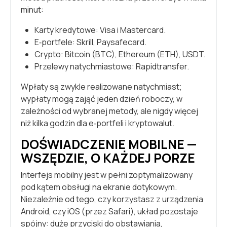
minut:
Karty kredytowe: Visa i Mastercard.
E‑portfele: Skrill, Paysafecard.
Crypto: Bitcoin (BTC), Ethereum (ETH), USDT.
Przelewy natychmiastowe: Rapidtransfer.
Wpłaty są zwykle realizowane natychmiast;
wypłaty mogą zająć jeden dzień roboczy, w
zależności od wybranej metody, ale nigdy więcej
niż kilka godzin dla e‑portfeli i kryptowalut.
DOŚWIADCZENIE MOBILNE —
WSZĘDZIE, O KAŻDEJ PORZE
Interfejs mobilny jest w pełni zoptymalizowany
pod kątem obsługi na ekranie dotykowym.
Niezależnie od tego, czy korzystasz z urządzenia
Android, czy iOS (przez Safari), układ pozostaje
spójny: duże przyciski do obstawiania,