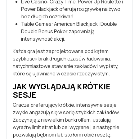
Live Casino: Crazy Time, Power Up Roulette i
Power Blackjack oferują rozgrywkę na żywo
bez długich oczekiwań.
Table Games: American Blackjack i Double
Double Bonus Poker zapewniają
intensywność akcji.
Każda gra jest zaprojektowana pod kątem
szybkości: brak długich czasów ładowania,
natychmiastowe stawianie zakładów i wypłaty,
które są ujawniane w czasie rzeczywistym.
JAK WYGLĄDAJĄ KRÓTKIE
SESJE
Gracze preferujący krótkie, intensywne sesje
zwykle angażują się w serię szybkich zakładów.
Zaczynają z niewielkim bankroll’em, ustalają
wyraźny limit strat lub cel wygranej, a następnie
pozwalają bębnom lub stołom robić resztę.