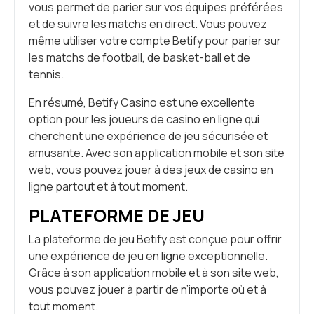
vous permet de parier sur vos équipes préférées
et de suivre les matchs en direct. Vous pouvez
même utiliser votre compte Betify pour parier sur
les matchs de football, de basket-ball et de
tennis.
En résumé, Betify Casino est une excellente
option pour les joueurs de casino en ligne qui
cherchent une expérience de jeu sécurisée et
amusante. Avec son application mobile et son site
web, vous pouvez jouer à des jeux de casino en
ligne partout et à tout moment.
PLATEFORME DE JEU
La plateforme de jeu Betify est conçue pour offrir
une expérience de jeu en ligne exceptionnelle.
Grâce à son application mobile et à son site web,
vous pouvez jouer à partir de n’importe où et à
tout moment.