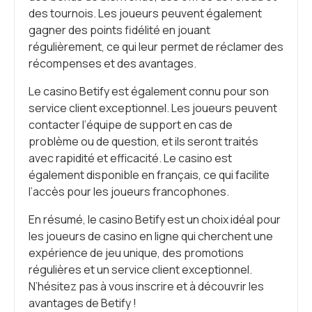
des tournois. Les joueurs peuvent également
gagner des points fidélité en jouant
régulièrement, ce qui leur permet de réclamer des
récompenses et des avantages.
Le casino Betify est également connu pour son
service client exceptionnel. Les joueurs peuvent
contacter l’équipe de support en cas de
problème ou de question, et ils seront traités
avec rapidité et efficacité. Le casino est
également disponible en français, ce qui facilite
l’accès pour les joueurs francophones.
En résumé, le casino Betify est un choix idéal pour
les joueurs de casino en ligne qui cherchent une
expérience de jeu unique, des promotions
régulières et un service client exceptionnel.
N’hésitez pas à vous inscrire et à découvrir les
avantages de Betify !