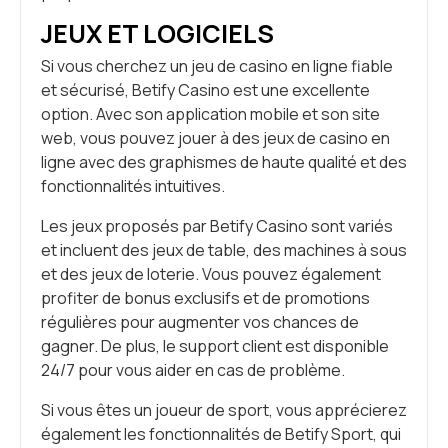
JEUX ET LOGICIELS
Si vous cherchez un jeu de casino en ligne fiable
et sécurisé, Betify Casino est une excellente
option. Avec son application mobile et son site
web, vous pouvez jouer à des jeux de casino en
ligne avec des graphismes de haute qualité et des
fonctionnalités intuitives.
Les jeux proposés par Betify Casino sont variés
et incluent des jeux de table, des machines à sous
et des jeux de loterie. Vous pouvez également
profiter de bonus exclusifs et de promotions
régulières pour augmenter vos chances de
gagner. De plus, le support client est disponible
24/7 pour vous aider en cas de problème.
Si vous êtes un joueur de sport, vous apprécierez
également les fonctionnalités de Betify Sport, qui