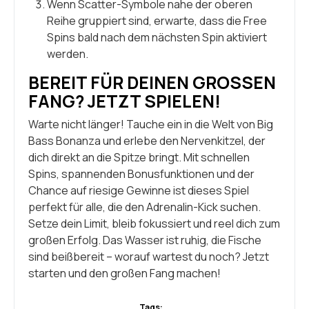
Wenn Scatter-Symbole nahe der oberen
Reihe gruppiert sind, erwarte, dass die Free
Spins bald nach dem nächsten Spin aktiviert
werden.
BEREIT FÜR DEINEN GROSSEN F
ANG? JETZT SPIELEN!
Warte nicht länger! Tauche ein in die Welt von Big
Bass Bonanza und erlebe den Nervenkitzel, der
dich direkt an die Spitze bringt. Mit schnellen
Spins, spannenden Bonusfunktionen und der
Chance auf riesige Gewinne ist dieses Spiel
perfekt für alle, die den Adrenalin-Kick suchen.
Setze dein Limit, bleib fokussiert und reel dich zum
großen Erfolg. Das Wasser ist ruhig, die Fische
sind beißbereit – worauf wartest du noch? Jetzt
starten und den großen Fang machen!
Tags: