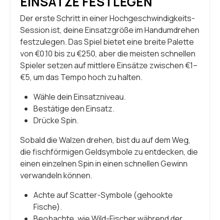
EINSÄTZE FESTLEGEN
Der erste Schritt in einer Hochgeschwindigkeits-
Session ist, deine Einsatzgröße im Handumdrehen
festzulegen. Das Spiel bietet eine breite Palette
von €0.10 bis zu €250, aber die meisten schnellen
Spieler setzen auf mittlere Einsätze zwischen €1–
€5, um das Tempo hoch zu halten.
Wähle dein Einsatzniveau.
Bestätige den Einsatz.
Drücke Spin.
Sobald die Walzen drehen, bist du auf dem Weg,
die fischförmigen Geldsymbole zu entdecken, die
einen einzelnen Spin in einen schnellen Gewinn
verwandeln können.
Achte auf Scatter-Symbole (gehookte
Fische).
Beobachte, wie Wild-Fischer während der