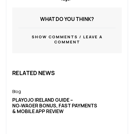
WHAT DO YOU THINK?
SHOW COMMENTS / LEAVE A
COMMENT
RELATED NEWS
Blog
Blog
PLAYOJO IRELAND GUIDE –
NEDS
NO‑WAGER BONUS, FAST PAYMENTS
& MOBILE APP REVIEW