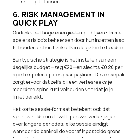
snel op te lossen
6. RISK MANAGEMENT IN
QUICK PLAY
Ondanks het hoge energie‑tempo blijven slimme
spelers risico’s beheersen door hun inzetten laag
te houden en hun bankrolls in de gaten te houden.
Een typische strategie is het instellen van een
dagelijks budget—zeg €20—en slechts €0.20 per
spin te spelen op een paar paylines. Deze aanpak
zorgt ervoor dat zelfs bij een verliesreeks je
meerdere spins kunt volhouden voordat je je
limiet bereikt.
Het korte sessie‑formaat betekent ook dat
spelers zelden in de val lopen van verliesjagen
over langere periodes; elke sessie eindigt
wanneer de bankroll de vooraf ingestelde grens