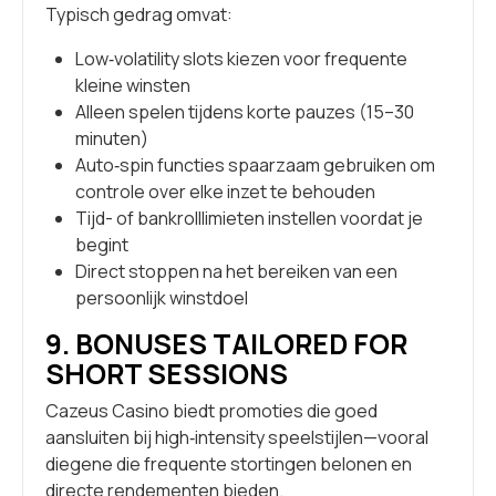
Typisch gedrag omvat:
Low‑volatility slots kiezen voor frequente
kleine winsten
Alleen spelen tijdens korte pauzes (15–30
minuten)
Auto‑spin functies spaarzaam gebruiken om
controle over elke inzet te behouden
Tijd- of bankrolllimieten instellen voordat je
begint
Direct stoppen na het bereiken van een
persoonlijk winstdoel
9. BONUSES TAILORED FOR
SHORT SESSIONS
Cazeus Casino biedt promoties die goed
aansluiten bij high‑intensity speelstijlen—vooral
diegene die frequente stortingen belonen en
directe rendementen bieden.