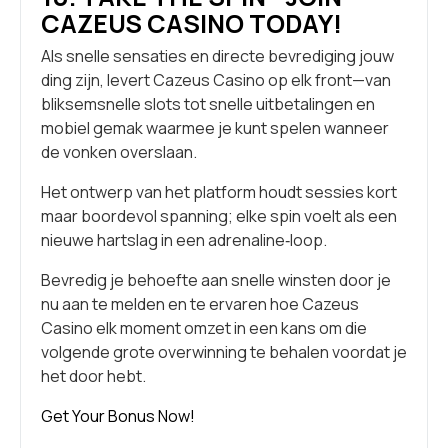
CAZEUS CASINO TODAY!
Als snelle sensaties en directe bevrediging jouw
ding zijn, levert Cazeus Casino op elk front—van
bliksemsnelle slots tot snelle uitbetalingen en
mobiel gemak waarmee je kunt spelen wanneer
de vonken overslaan.
Het ontwerp van het platform houdt sessies kort
maar boordevol spanning; elke spin voelt als een
nieuwe hartslag in een adrenaline‑loop.
Bevredig je behoefte aan snelle winsten door je
nu aan te melden en te ervaren hoe Cazeus
Casino elk moment omzet in een kans om die
volgende grote overwinning te behalen voordat je
het door hebt.
Get Your Bonus Now!