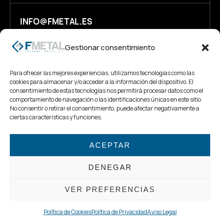
INFO@FMETAL.ES
Gestionar consentimiento
+34 986 49 73 32
Para ofrecer las mejores experiencias, utilizamos tecnologías como las
cookies para almacenar y/o acceder a la información del dispositivo. El
consentimiento de estas tecnologías nos permitirá procesar datos como el
comportamiento de navegación o las identificaciones únicas en este sitio.
No consentir o retirar el consentimiento, puede afectar negativamente a
ciertas características y funciones.
© 2026
FOPROMA METAL, S.L. Todos los derechos reservados.
Desarrollo Web con ♥ por
Win Innovación
.
ACEPTAR
Aviso Legal
Política de Privacidad
DENEGAR
Política de Cookies
VER PREFERENCIAS
Declaración de Accesibilidad
Política de Cookies
Política de Privacidad
Aviso Legal