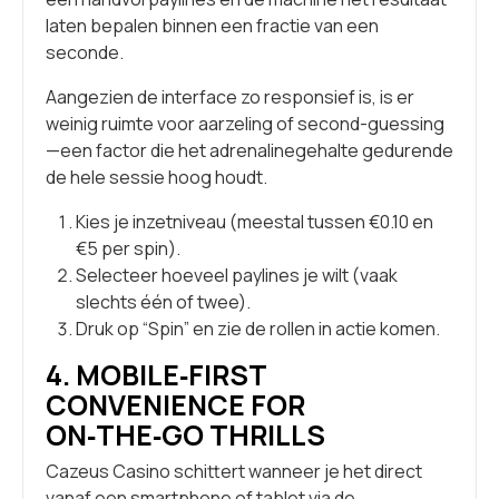
laten bepalen binnen een fractie van een
seconde.
Aangezien de interface zo responsief is, is er
weinig ruimte voor aarzeling of second-guessing
—een factor die het adrenalinegehalte gedurende
de hele sessie hoog houdt.
Kies je inzetniveau (meestal tussen €0.10 en
€5 per spin).
Selecteer hoeveel paylines je wilt (vaak
slechts één of twee).
Druk op “Spin” en zie de rollen in actie komen.
4. MOBILE‑FIRST
CONVENIENCE FOR
ON‑THE‑GO THRILLS
Cazeus Casino schittert wanneer je het direct
vanaf een smartphone of tablet via de