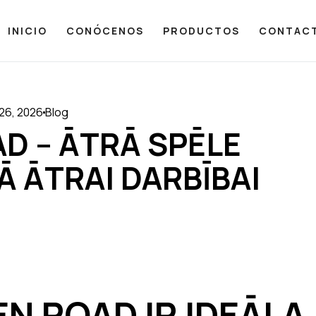
INICIO
CONÓCENOS
PRODUCTOS
CONTAC
 26, 2026
Blog
D – ĀTRĀ SPĒLE
Ā ĀTRAI DARBĪBAI
EN ROAD IR IDEĀLA