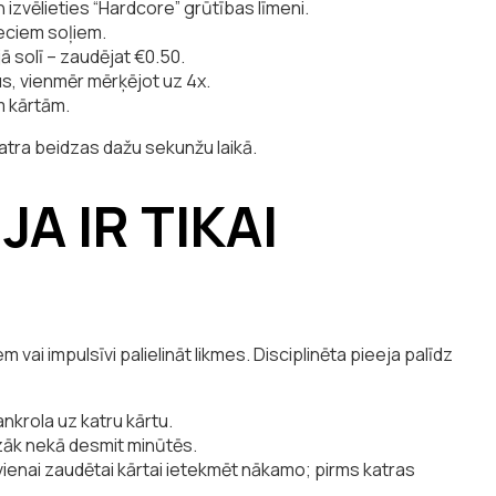
 izvēlieties “Hardcore” grūtības līmeni.
eciem soļiem.
ā solī – zaudējat €0.50.
s, vienmēr mērķējot uz 4x.
 kārtām.
katra beidzas dažu sekunžu laikā.
 JA IR TIKAI
vai impulsīvi palielināt likmes. Disciplinēta pieeja palīdz
nkrola uz katru kārtu.
azāk nekā desmit minūtēs.
vienai zaudētai kārtai ietekmēt nākamo; pirms katras