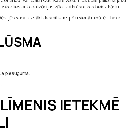
“Continue” vai “Cash Out”. Katrs veiksmīgs solis palielina jūsu
saskarties ar kanalizācijas vāku vai krāsni, kas beidz kārtu.
s, jūs varat uzsākt desmitiem spēļu vienā minūtē – tas ir
PLŪSMA
ska pieauguma.
.
 LĪMENIS IETEKMĒ
LI