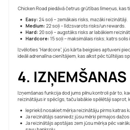
Chicken Road piedāvā četrus grūtības līmeņus, kas tieši 
Easy:
24 soļi – zemākais risks, mazāki reizinātāji.
Medium:
22 soļi – līdzsvarots risks/un rewards.
Hard:
20 soļi – augstāks risks ar labākiem reizinā
Hardcore:
15 soļi – maksimālais risks; katrs solis
Izvēloties “Hardcore”, jūs kārta beigsies aptuveni piec
ideāli adrenalīna cienītājiem, kas alkst pēc tūlītējas s
4. IZŅEMŠANAS 
Izņemšanas funkcija dod jums pilnu kontroli pār to, ka
reizinātājus ir spēcīgs, taču labākie spēlētāji saprot, k
Iepriekš nosakiet mērķa reizinātāju pirms katras k
Ja reizinātājs sasniedz jūsu mērķi pirmajos dažos 
Ja reizinātājs apstājas zem jūsu mērķa pēc vairāk
savu bankrolu.