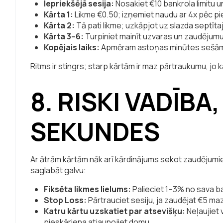
Iepriekšējā sesija:
Nosakiet €10 bankrola limitu un
Kārta 1:
Likme €0.50; izņemiet naudu ar 4x pēc pi
Kārta 2:
Tā pati likme; uzkāpjot uz slazda septītaj
Kārta 3–6:
Turpiniet mainīt uzvaras un zaudējumu
Kopējais laiks:
Apmēram astoņas minūtes sešām
Ritms ir stingrs; starp kārtām ir maz pārtraukumu, jo 
8. RISKI VADĪBA,
SEKUNDES
Ar ātrām kārtām nāk arī kārdinājums sekot zaudējumiem 
saglabāt galvu:
Fiksēta likmes lielums:
Palieciet 1–3% no sava ba
Stop Loss:
Pārtrauciet sesiju, ja zaudējat €5 m
Katru kārtu uzskatiet par atsevišķu:
Neļaujiet 
pieskāriena atjaunojiet domu.