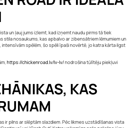
M
ista un ļauj jums izlemt, kad izņemt naudu pirms tā tiek
as stila nosaukums, kas apbalvo ar zibensātriem lēmumiem un
 intensīvām spēlēm, šo spēli īpaši novērtē, jo katra kārta ilgst
dām,
https://chickenroad.lv/lv-lv/
nodrošina tūlītēju piekļuvi
EHĀNIKAS, KAS
TRUMAM
as ir pilns ar slēptām slazdiem. Pēc likmes uzstādīšanas vista