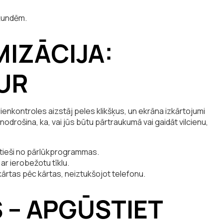
ekundēm.
MIZĀCIJA:
KUR
ienkontroles aizstāj peles klikšķus, un ekrāna izkārtojumi
odrošina, ka, vai jūs būtu pārtraukumā vai gaidāt vilcienu,
t tieši no pārlūkprogrammas.
ar ierobežotu tīklu.
kārtas pēc kārtas, neiztukšojot telefonu.
 – APGŪSTIET