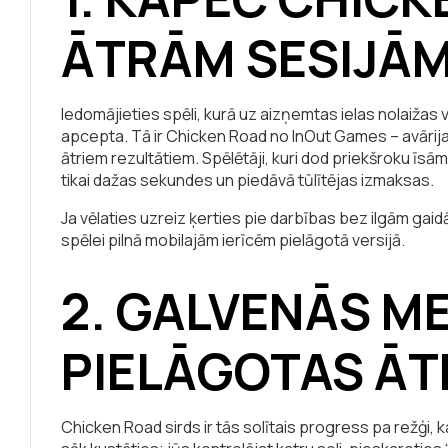
ĀTRĀM SESIJĀ
Iedomājieties spēli, kurā uz aizņemtas ielas nolaižas v
apcepta. Tā ir Chicken Road no InOut Games – avārij
ātriem rezultātiem. Spēlētāji, kuri dod priekšroku īsām,
tikai dažas sekundes un piedāvā tūlītējas izmaksas.
Ja vēlaties uzreiz ķerties pie darbības bez ilgām gai
spēlei pilnā mobilajām ierīcēm pielāgotā versijā.
2. GALVENĀS M
PIELĀGOTAS Ā
Chicken Road sirds ir tās solītais progress pa režģi, k