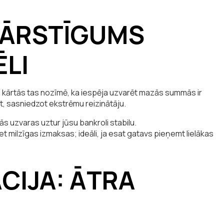
SVĀRSTĪGUMS
ĒLI
ās kārtās tas nozīmē, ka iespēja uzvarēt mazās summās ir
t, sasniedzot ekstrēmu reizinātāju.
s uzvaras uztur jūsu bankroli stabilu.
et milzīgas izmaksas; ideāli, ja esat gatavs pieņemt lielākas
ĀCIJA: ĀTRA