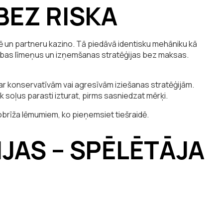
BEZ RISKA
 un partneru kazino. Tā piedāvā identisku mehāniku kā
tības līmeņus un izņemšanas stratēģijas bez maksas.
ar konservatīvām vai agresīvām iziešanas stratēģijām.
ik soļus parasti izturat, pirms sasniedzat mērķi.
obrīža lēmumiem, ko pieņemsiet tiešraidē.
IJAS – SPĒLĒTĀJA