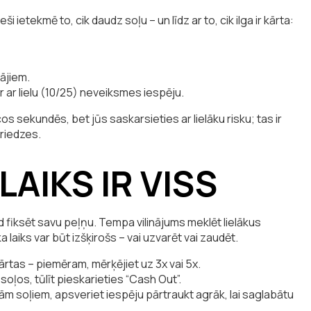
ietekmē to, cik daudz soļu – un līdz ar to, cik ilga ir kārta:
tājiem.
 ir ar lielu (10/25) neveiksmes iespēju.
os sekundēs, bet jūs saskarsieties ar lielāku risku; tas ir
priedzes.
LAIKS IR VISS
d fiksēt savu peļņu. Tempa vilinājums meklēt lielākus
a laiks var būt izšķirošs – vai uzvarēt vai zaudēt.
ārtas – piemēram, mērķējiet uz 3x vai 5x.
soļos, tūlīt pieskarieties “Cash Out”.
ām soļiem, apsveriet iespēju pārtraukt agrāk, lai saglabātu