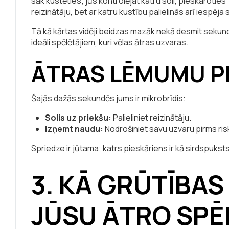
sāk kustēties; jūs kontrolējat katru soli, pieskaroties 
reizinātāju, bet ar katru kustību palielinās arī iespēja 
Tā kā kārtas vidēji beidzas mazāk nekā desmit sekundē
ideāli spēlētājiem, kuri vēlas ātras uzvaras.
ĀTRAS LĒMUMU 
Šajās dažās sekundēs jums ir mikrobrīdis:
Solis uz priekšu:
Palieliniet reizinātāju.
Izņemt naudu:
Nodrošiniet savu uzvaru pirms ri
Spriedze ir jūtama; katrs pieskāriens ir kā sirdspuksts
3. KĀ GRŪTĪBAS
JŪSU ĀTRO SPĒ