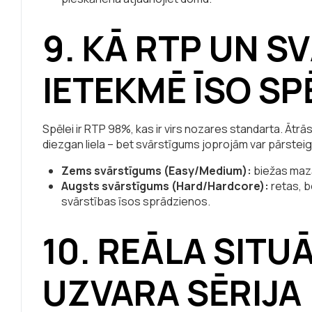
9. KĀ RTP UN 
IETEKMĒ ĪSO SP
Spēlei ir RTP 98%, kas ir virs nozares standarta. Ātr
diezgan liela – bet svārstīgums joprojām var pārsteig
Zems svārstīgums (Easy/Medium):
biežas mazā
Augsts svārstīgums (Hard/Hardcore):
retas, b
svārstības īsos sprādzienos.
10. REĀLA SITU
UZVARA SĒRIJA