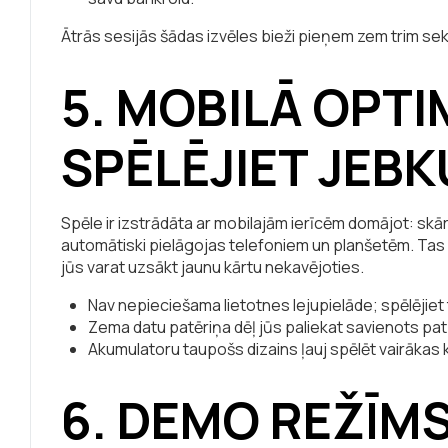
Ātrās sesijās šādas izvēles bieži pieņem zem trim s
5. MOBILĀ OPTI
SPĒLĒJIET JEB
Spēle ir izstrādāta ar mobilajām ierīcēm domājot: skār
automātiski pielāgojas telefoniem un planšetēm. Tas n
jūs varat uzsākt jaunu kārtu nekavējoties.
Nav nepieciešama lietotnes lejupielāde; spēlējie
Zema datu patēriņa dēļ jūs paliekat savienots pat 
Akumulatoru taupošs dizains ļauj spēlēt vairākas 
6. DEMO REŽĪMS