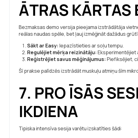
ĀTRAS KĀRTAS 
Bezmaksas demo versija pieejama izstrādātāja vietnē
reālas naudas spēle, bet ļauj izmēģināt dažādus grū
Sākt ar Easy:
Iepazīstieties ar soļu tempu.
Regulējiet mērķa reizinātāju:
Eksperimentējiet 
Reģistrējiet savus mēģinājumus:
Piefiksējiet, c
Šī prakse palīdzēs izstrādāt muskuļu atmiņu šīm mikr
7. PRO ĪSĀS SES
IKDIENA
Tipiska intensīva sesija varētu izskatīties šādi: