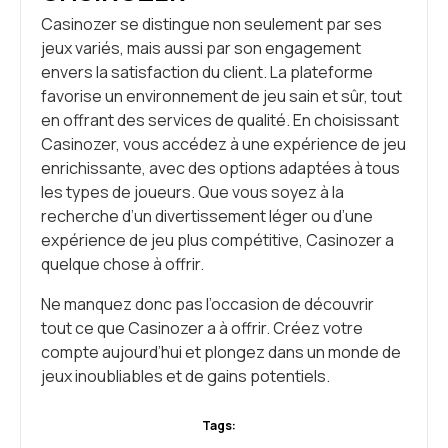
Casinozer se distingue non seulement par ses
jeux variés, mais aussi par son engagement
envers la satisfaction du client. La plateforme
favorise un environnement de jeu sain et sûr, tout
en offrant des services de qualité. En choisissant
Casinozer, vous accédez à une expérience de jeu
enrichissante, avec des options adaptées à tous
les types de joueurs. Que vous soyez à la
recherche d’un divertissement léger ou d’une
expérience de jeu plus compétitive, Casinozer a
quelque chose à offrir.
Ne manquez donc pas l’occasion de découvrir
tout ce que Casinozer a à offrir. Créez votre
compte aujourd’hui et plongez dans un monde de
jeux inoubliables et de gains potentiels.
Tags: