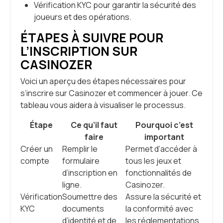
Vérification KYC pour garantir la sécurité des
joueurs et des opérations.
ÉTAPES À SUIVRE POUR
L’INSCRIPTION SUR
CASINOZER
Voici un aperçu des étapes nécessaires pour
s’inscrire sur Casinozer et commencer à jouer. Ce
tableau vous aidera à visualiser le processus.
Étape
Ce qu’il faut
Pourquoi c’est
faire
important
Créer un
Remplir le
Permet d’accéder à
compte
formulaire
tous les jeux et
d’inscription en
fonctionnalités de
ligne.
Casinozer.
Vérification
Soumettre des
Assure la sécurité et
KYC
documents
la conformité avec
d’identité et de
les réglementations.