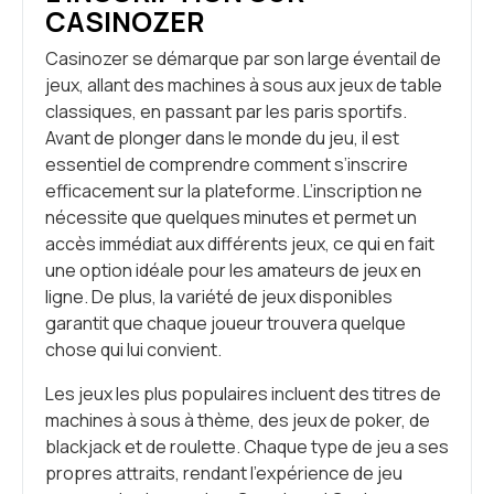
CASINOZER
Casinozer se démarque par son large éventail de
jeux, allant des machines à sous aux jeux de table
classiques, en passant par les paris sportifs.
Avant de plonger dans le monde du jeu, il est
essentiel de comprendre comment s’inscrire
efficacement sur la plateforme. L’inscription ne
nécessite que quelques minutes et permet un
accès immédiat aux différents jeux, ce qui en fait
une option idéale pour les amateurs de jeux en
ligne. De plus, la variété de jeux disponibles
garantit que chaque joueur trouvera quelque
chose qui lui convient.
Les jeux les plus populaires incluent des titres de
machines à sous à thème, des jeux de poker, de
blackjack et de roulette. Chaque type de jeu a ses
propres attraits, rendant l’expérience de jeu