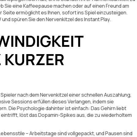
 Ob Sie eine Kaffeepause machen oder auf einen Freund am
 Seite ermöglicht es Ihnen, sofort ins Spiel einzusteigen.
 und spüren Sie den Nervenkitzel des Instant Play.
INDIGKEIT
Z KURZER
e Spieler nach dem Nervenkitzel einer schnellen Auszahlung,
sive Sessions erfüllen dieses Verlangen, indem sie
n. Die Psychologie dahinter ist einfach: Das Gehirn liebt
intrifft, löst das Dopamin-Spikes aus, die zu wiederholtem
ebensstile – Arbeitstage sind vollgepackt, und Pausen sind