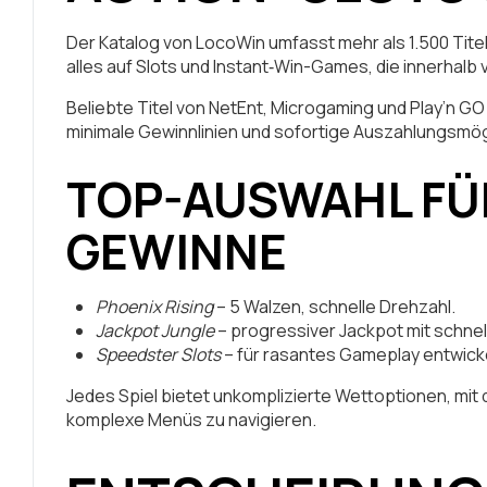
Der Katalog von LocoWin umfasst mehr als 1.500 Titel
alles auf Slots und Instant‑Win-Games, die innerhalb
Beliebte Titel von NetEnt, Microgaming und Play’n G
minimale Gewinnlinien und sofortige Auszahlungsmög
TOP-AUSWAHL FÜ
GEWINNE
Phoenix Rising
– 5 Walzen, schnelle Drehzahl.
Jackpot Jungle
– progressiver Jackpot mit schnel
Speedster Slots
– für rasantes Gameplay entwicke
Jedes Spiel bietet unkomplizierte Wettoptionen, mit
komplexe Menüs zu navigieren.