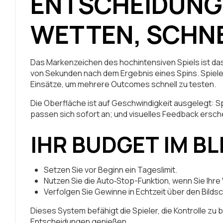
ENTSCHEIDUNGS
WETTEN, SCHN
Das Markenzeichen des hochintensiven Spiels ist da
von Sekunden nach dem Ergebnis eines Spins. Spieler
Einsätze, um mehrere Outcomes schnell zu testen.
Die Oberfläche ist auf Geschwindigkeit ausgelegt: Sp
passen sich sofort an; und visuelles Feedback ersch
IHR BUDGET IM B
Setzen Sie vor Beginn ein Tageslimit.
Nutzen Sie die Auto‑Stop-Funktion, wenn Sie Ihre
Verfolgen Sie Gewinne in Echtzeit über den Bildsc
Dieses System befähigt die Spieler, die Kontrolle zu 
Entscheidungen genießen.