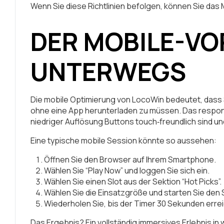
Wenn Sie diese Richtlinien befolgen, können Sie da
DER MOBILE-VO
UNTERWEGS
Die mobile Optimierung von LocoWin bedeutet, dass S
ohne eine App herunterladen zu müssen. Das respons
niedriger Auflösung Buttons touch‑freundlich sind un
Eine typische mobile Session könnte so aussehen:
Öffnen Sie den Browser auf Ihrem Smartphone.
Wählen Sie “Play Now” und loggen Sie sich ein.
Wählen Sie einen Slot aus der Sektion “Hot Picks”.
Wählen Sie die Einsatzgröße und starten Sie den 
Wiederholen Sie, bis der Timer 30 Sekunden errei
Das Ergebnis? Ein vollständig immersives Erlebnis in