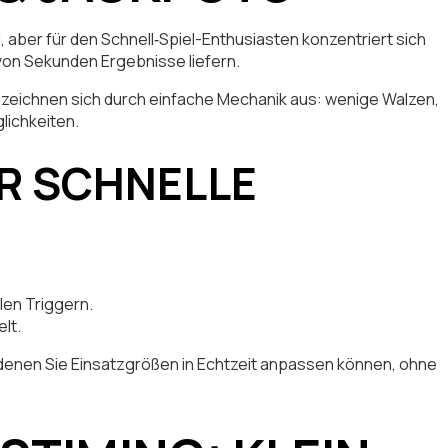
, aber für den Schnell‑Spiel-Enthusiasten konzentriert sich
 von Sekunden Ergebnisse liefern.
O zeichnen sich durch einfache Mechanik aus: wenige Walzen,
lichkeiten.
R SCHNELLE
len Triggern.
lt.
 denen Sie Einsatzgrößen in Echtzeit anpassen können, ohne