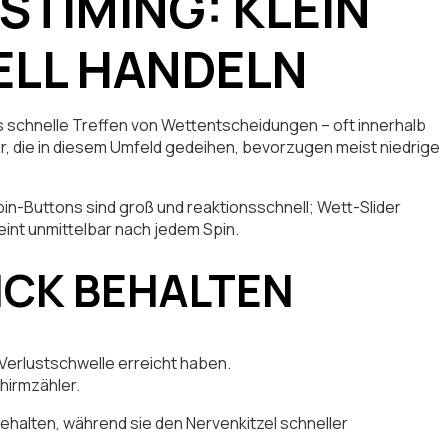
TIMING: KLEIN
ELL HANDELN
s schnelle Treffen von Wettentscheidungen – oft innerhalb
, die in diesem Umfeld gedeihen, bevorzugen meist niedrige
in-Buttons sind groß und reaktionsschnell; Wett-Slider
eint unmittelbar nach jedem Spin.
LICK BEHALTEN
 Verlustschwelle erreicht haben.
hirmzähler.
behalten, während sie den Nervenkitzel schneller