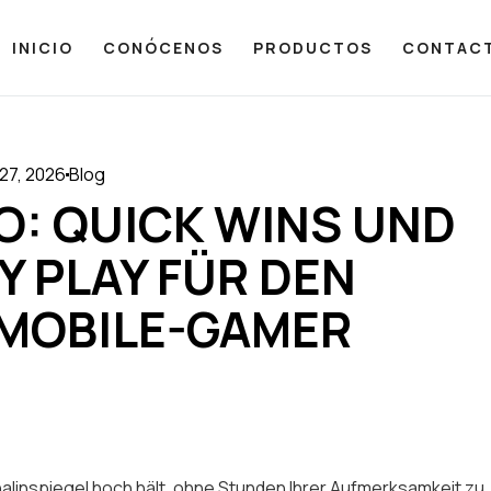
INICIO
CONÓCENOS
PRODUCTOS
CONTAC
 27, 2026
Blog
O: QUICK WINS UND
Y PLAY FÜR DEN
MOBILE-GAMER
alinspiegel hoch hält, ohne Stunden Ihrer Aufmerksamkeit zu