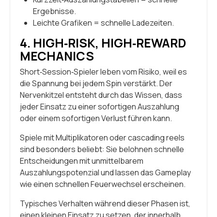
Ergebnisse.
Leichte Grafiken = schnelle Ladezeiten.
4. HIGH‑RISK, HIGH‑REWARD
MECHANICS
Short‑Session‑Spieler leben vom Risiko, weil es
die Spannung bei jedem Spin verstärkt. Der
Nervenkitzel entsteht durch das Wissen, dass
jeder Einsatz zu einer sofortigen Auszahlung
oder einem sofortigen Verlust führen kann.
Spiele mit Multiplikatoren oder cascading reels
sind besonders beliebt: Sie belohnen schnelle
Entscheidungen mit unmittelbarem
Auszahlungspotenzial und lassen das Gameplay
wie einen schnellen Feuerwechsel erscheinen.
Typisches Verhalten während dieser Phasen ist,
einen kleinen Einsatz zu setzen, der innerhalb