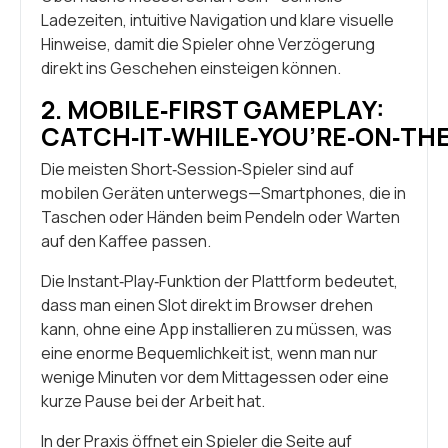
Ladezeiten, intuitive Navigation und klare visuelle
Hinweise, damit die Spieler ohne Verzögerung
direkt ins Geschehen einsteigen können.
2. MOBILE‑FIRST GAMEPLAY:
CATCH‑IT‑WHILE‑YOU’RE‑ON‑TH
Die meisten Short‑Session‑Spieler sind auf
mobilen Geräten unterwegs—Smartphones, die in
Taschen oder Händen beim Pendeln oder Warten
auf den Kaffee passen.
Die Instant‑Play‑Funktion der Plattform bedeutet,
dass man einen Slot direkt im Browser drehen
kann, ohne eine App installieren zu müssen, was
eine enorme Bequemlichkeit ist, wenn man nur
wenige Minuten vor dem Mittagessen oder eine
kurze Pause bei der Arbeit hat.
In der Praxis öffnet ein Spieler die Seite auf