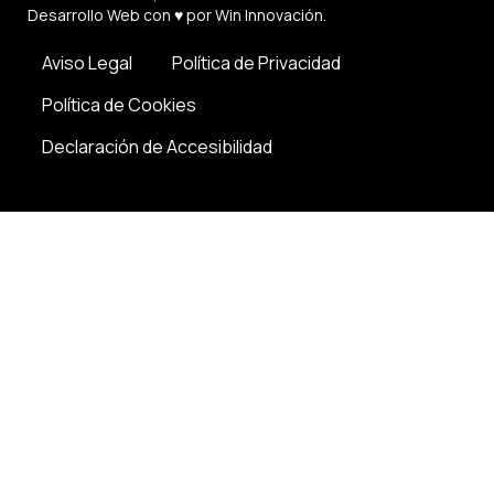
Desarrollo Web con ♥ por
Win Innovación
.
Aviso Legal
Política de Privacidad
Política de Cookies
Declaración de Accesibilidad