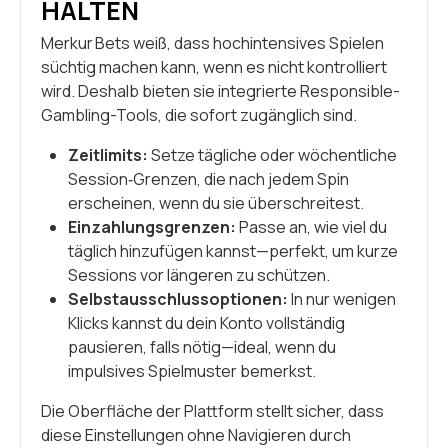
HALTEN
Merkur Bets weiß, dass hochintensives Spielen
süchtig machen kann, wenn es nicht kontrolliert
wird. Deshalb bieten sie integrierte Responsible-
Gambling-Tools, die sofort zugänglich sind.
Zeitlimits:
Setze tägliche oder wöchentliche
Session‑Grenzen, die nach jedem Spin
erscheinen, wenn du sie überschreitest.
Einzahlungsgrenzen:
Passe an, wie viel du
täglich hinzufügen kannst—perfekt, um kurze
Sessions vor längeren zu schützen.
Selbstausschlussoptionen:
In nur wenigen
Klicks kannst du dein Konto vollständig
pausieren, falls nötig—ideal, wenn du
impulsives Spielmuster bemerkst.
Die Oberfläche der Plattform stellt sicher, dass
diese Einstellungen ohne Navigieren durch