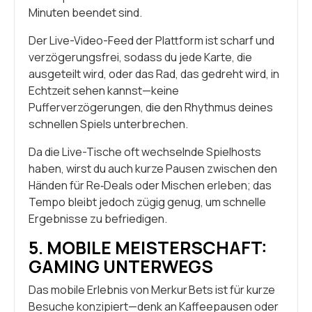
Minuten beendet sind.
Der Live-Video-Feed der Plattform ist scharf und
verzögerungsfrei, sodass du jede Karte, die
ausgeteilt wird, oder das Rad, das gedreht wird, in
Echtzeit sehen kannst—keine
Pufferverzögerungen, die den Rhythmus deines
schnellen Spiels unterbrechen.
Da die Live-Tische oft wechselnde Spielhosts
haben, wirst du auch kurze Pausen zwischen den
Händen für Re‑Deals oder Mischen erleben; das
Tempo bleibt jedoch zügig genug, um schnelle
Ergebnisse zu befriedigen.
5. MOBILE MEISTERSCHAFT:
GAMING UNTERWEGS
Das mobile Erlebnis von Merkur Bets ist für kurze
Besuche konzipiert—denk an Kaffeepausen oder