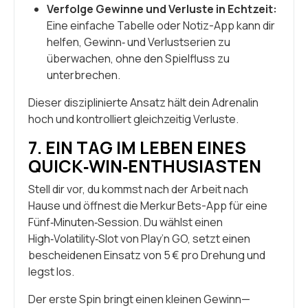
Verfolge Gewinne und Verluste in Echtzeit:
Eine einfache Tabelle oder Notiz-App kann dir
helfen, Gewinn‑ und Verlustserien zu
überwachen, ohne den Spielfluss zu
unterbrechen.
Dieser disziplinierte Ansatz hält dein Adrenalin
hoch und kontrolliert gleichzeitig Verluste.
7. EIN TAG IM LEBEN EINES
QUICK‑WIN‑ENTHUSIASTEN
Stell dir vor, du kommst nach der Arbeit nach
Hause und öffnest die Merkur Bets-App für eine
Fünf‑Minuten‑Session. Du wählst einen
High‑Volatility‑Slot von Play’n GO, setzt einen
bescheidenen Einsatz von 5 € pro Drehung und
legst los.
Der erste Spin bringt einen kleinen Gewinn—