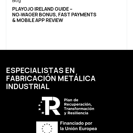
Blog
Blog
PLAYOJO IRELAND GUIDE –
NEDS
NO‑WAGER BONUS, FAST PAYMENTS
& MOBILE APP REVIEW
ESPECIALISTAS EN
FABRICACIÓN METÁLICA
INDUSTRIAL