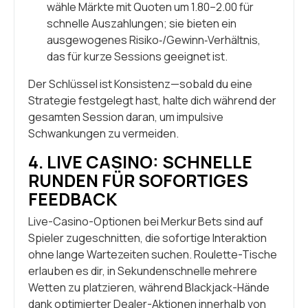
wähle Märkte mit Quoten um 1.80–2.00 für
schnelle Auszahlungen; sie bieten ein
ausgewogenes Risiko‑/Gewinn‑Verhältnis,
das für kurze Sessions geeignet ist.
Der Schlüssel ist Konsistenz—sobald du eine
Strategie festgelegt hast, halte dich während der
gesamten Session daran, um impulsive
Schwankungen zu vermeiden.
4. LIVE CASINO: SCHNELLE
RUNDEN FÜR SOFORTIGES
FEEDBACK
Live-Casino-Optionen bei Merkur Bets sind auf
Spieler zugeschnitten, die sofortige Interaktion
ohne lange Wartezeiten suchen. Roulette-Tische
erlauben es dir, in Sekundenschnelle mehrere
Wetten zu platzieren, während Blackjack-Hände
dank optimierter Dealer-Aktionen innerhalb von