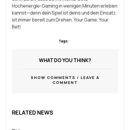
Hochenergie-Gaming in wenigen Minuten erleben
kannst—denn dein Spiel ist deins und dein Einsatz
ist immer bereit zum Drehen. Your Game, Your
Bet!
Tags:
WHAT DO YOU THINK?
SHOW COMMENTS / LEAVE A
COMMENT
RELATED NEWS