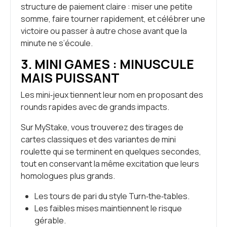
structure de paiement claire : miser une petite
somme, faire tourner rapidement, et célébrer une
victoire ou passer à autre chose avant que la
minute ne s’écoule.
3. MINI GAMES : MINUSCULE
MAIS PUISSANT
Les mini‑jeux tiennent leur nom en proposant des
rounds rapides avec de grands impacts.
Sur MyStake, vous trouverez des tirages de
cartes classiques et des variantes de mini
roulette qui se terminent en quelques secondes,
tout en conservant la même excitation que leurs
homologues plus grands.
Les tours de pari du style Turn‑the‑tables.
Les faibles mises maintiennent le risque
gérable.