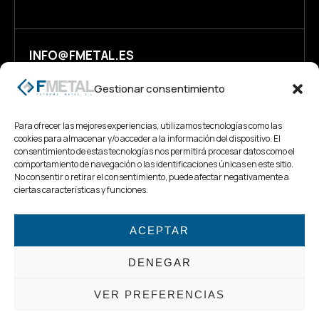
INFO@FMETAL.ES
Gestionar consentimiento
+34 986 49 73 32
Para ofrecer las mejores experiencias, utilizamos tecnologías como las
cookies para almacenar y/o acceder a la información del dispositivo. El
consentimiento de estas tecnologías nos permitirá procesar datos como el
comportamiento de navegación o las identificaciones únicas en este sitio.
No consentir o retirar el consentimiento, puede afectar negativamente a
ciertas características y funciones.
© 2026
FOPROMA METAL, S.L. Todos los derechos reservados.
Desarrollo Web con ♥ por
Win Innovación
.
ACEPTAR
Aviso Legal
Política de Privacidad
DENEGAR
Política de Cookies
VER PREFERENCIAS
Declaración de Accesibilidad