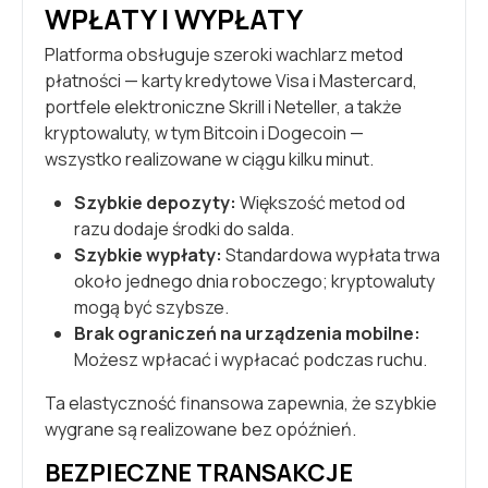
WPŁATY I WYPŁATY
Platforma obsługuje szeroki wachlarz metod
płatności — karty kredytowe Visa i Mastercard,
portfele elektroniczne Skrill i Neteller, a także
kryptowaluty, w tym Bitcoin i Dogecoin —
wszystko realizowane w ciągu kilku minut.
Szybkie depozyty:
Większość metod od
razu dodaje środki do salda.
Szybkie wypłaty:
Standardowa wypłata trwa
około jednego dnia roboczego; kryptowaluty
mogą być szybsze.
Brak ograniczeń na urządzenia mobilne:
Możesz wpłacać i wypłacać podczas ruchu.
Ta elastyczność finansowa zapewnia, że szybkie
wygrane są realizowane bez opóźnień.
BEZPIECZNE TRANSAKCJE