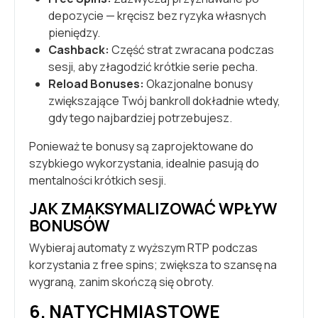
depozycie — kręcisz bez ryzyka własnych
pieniędzy.
Cashback:
Część strat zwracana podczas
sesji, aby złagodzić krótkie serie pecha.
Reload Bonuses:
Okazjonalne bonusy
zwiększające Twój bankroll dokładnie wtedy,
gdy tego najbardziej potrzebujesz.
Ponieważ te bonusy są zaprojektowane do
szybkiego wykorzystania, idealnie pasują do
mentalności krótkich sesji.
JAK ZMAKSYMALIZOWAĆ WPŁYW
BONUSÓW
Wybieraj automaty z wyższym RTP podczas
korzystania z free spins; zwiększa to szansę na
wygraną, zanim skończą się obroty.
6. NATYCHMIASTOWE