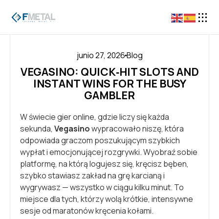
junio 27, 2026
Blog
VEGASINO: QUICK‑HIT SLOTS AND
INSTANT WINS FOR THE BUSY
GAMBLER
W świecie gier online, gdzie liczy się każda
sekunda,
Vegasino
wypracowało niszę, która
odpowiada graczom poszukującym szybkich
wypłat i emocjonującej rozgrywki. Wyobraź sobie
platformę, na którą logujesz się, kręcisz bęben,
szybko stawiasz zakład na grę karcianą i
wygrywasz — wszystko w ciągu kilku minut. To
miejsce dla tych, którzy wolą krótkie, intensywne
sesje od maratonów kręcenia kołami.