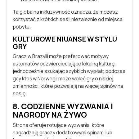
Ta globalna inkluzywność oznacza, że możesz
korzystać z krótkich sesji niezależnie od miejsca
pobytu.
KULTUROWE NIUANSE W STYLU
GRY
Gracz w Brazylii może preferować motywy
automatów odzwierciedlające lokalną kulturę,
jednocześnie szukając szybkich wypłat; podczas
gdy ktoś w Norwegii może woleć gry o niskiej
zmienności, które pozwalają na więcej spinów na
sesję.
8. CODZIENNE WYZWANIA I
NAGRODY NA ŻYWO
Strona oferuje rotujące wyzwania, które
nagradzają graczy dodatkowymi spinami lub