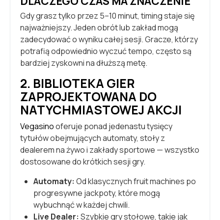
DLACZEGO CZAS MA ZNACZENIE
Gdy grasz tylko przez 5–10 minut, timing staje się
najważniejszy. Jeden obrót lub zakład mogą
zadecydować o wyniku całej sesji. Gracze, którzy
potrafią odpowiednio wyczuć tempo, często są
bardziej zyskowni na dłuższą metę.
2. BIBLIOTEKA GIER
ZAPROJEKTOWANA DO
NATYCHMIASTOWEJ AKCJI
Vegasino
oferuje ponad jedenastu tysięcy
tytułów obejmujących automaty, stoły z
dealerem na żywo i zakłady sportowe — wszystko
dostosowane do krótkich sesji gry.
Automaty:
Od klasycznych fruit machines po
progresywne jackpoty, które mogą
wybuchnąć w każdej chwili.
Live Dealer:
Szybkie gry stołowe, takie jak