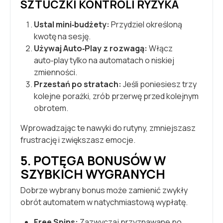
SZTUCZKI KONTROLI RYZYKA
Ustal mini‑budżety:
Przydziel określoną
kwotę na sesję.
Używaj Auto‑Play z rozwagą:
Włącz
auto‑play tylko na automatach o niskiej
zmienności.
Przestań po stratach:
Jeśli poniesiesz trzy
kolejne porażki, zrób przerwę przed kolejnym
obrotem.
Wprowadzając te nawyki do rutyny, zmniejszasz
frustrację i zwiększasz emocje.
5. POTĘGA BONUSÓW W
SZYBKICH WYGRANYCH
Dobrze wybrany bonus może zamienić zwykły
obrót automatem w natychmiastową wypłatę.
Free Spins:
Zazwyczaj przyznawane po