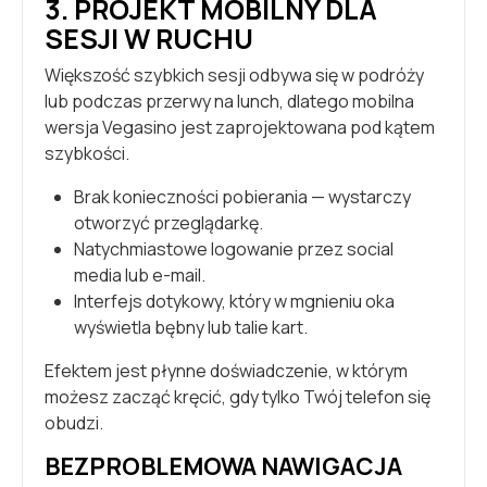
3. PROJEKT MOBILNY DLA
SESJI W RUCHU
Większość szybkich sesji odbywa się w podróży
lub podczas przerwy na lunch, dlatego mobilna
wersja Vegasino jest zaprojektowana pod kątem
szybkości.
Brak konieczności pobierania — wystarczy
otworzyć przeglądarkę.
Natychmiastowe logowanie przez social
media lub e-mail.
Interfejs dotykowy, który w mgnieniu oka
wyświetla bębny lub talie kart.
Efektem jest płynne doświadczenie, w którym
możesz zacząć kręcić, gdy tylko Twój telefon się
obudzi.
BEZPROBLEMOWA NAWIGACJA