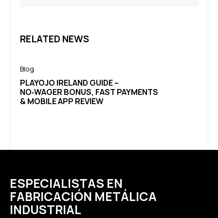
RELATED NEWS
Blog
Blog
PLAYOJO IRELAND GUIDE –
NEDS
NO‑WAGER BONUS, FAST PAYMENTS
& MOBILE APP REVIEW
ESPECIALISTAS EN
FABRICACIÓN METÁLICA
INDUSTRIAL