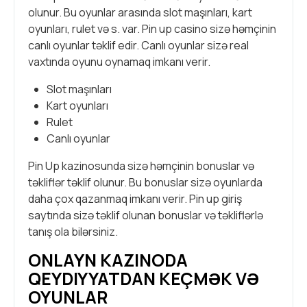
olunur. Bu oyunlar arasında slot maşınları, kart
oyunları, rulet və s. var. Pin up casino sizə həmçinin
canlı oyunlar təklif edir. Canlı oyunlar sizə real
vaxtında oyunu oynamaq imkanı verir.
Slot maşınları
Kart oyunları
Rulet
Canlı oyunlar
Pin Up kazinosunda sizə həmçinin bonuslar və
təkliflər təklif olunur. Bu bonuslar sizə oyunlarda
daha çox qazanmaq imkanı verir. Pin up giriş
saytında sizə təklif olunan bonuslar və təkliflərlə
tanış ola bilərsiniz.
ONLAYN KAZINODA
QEYDIYYATDAN KEÇMƏK VƏ
OYUNLAR