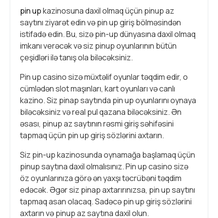
pin up
kazinosuna daxil olmaq üçün pinup az
saytını ziyarət edin və pin up giriş bölməsindən
istifadə edin. Bu, sizə pin-up dünyasına daxil olmaq
imkanı verəcək və siz pinup oyunlarının bütün
çeşidləri ilə tanış ola biləcəksiniz.
Pin up casino sizə müxtəlif oyunlar təqdim edir, o
cümlədən slot maşınları, kart oyunları və canlı
kazino. Siz pinap saytında pin up oyunlarını oynaya
biləcəksiniz və real pul qazana biləcəksiniz. Ən
əsası, pinup az saytının rəsmi giriş səhifəsini
tapmaq üçün pin up giriş sözlərini axtarın.
Siz pin-up kazinosunda oynamağa başlamaq üçün
pinup saytına daxil olmalısınız. Pin up casino sizə
öz oyunlarınıza görə ən yaxşı təcrübəni təqdim
edəcək. Əgər siz pinap axtarırınızsa, pin up saytını
tapmaq asan olacaq. Sadəcə pin up giriş sözlərini
axtarın və pinup az saytına daxil olun.