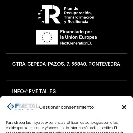
CTRA. CEPEDA-PAZOS, 7, 36840, PONTEVEDRA
INFO@FMETAL.ES
Gestionar consentimiento
+34 986 49 73 32
Para ofrecer las mejores experiencias, utilizamos tecnologías como las
cookies para almacenar y/o acceder a la información del dispositivo. El