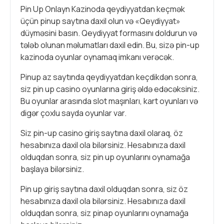
Pin Up Onlayn Kazinoda qeydiyyatdan keçmək
üçün pinup saytına daxil olun və «Qeydiyyat»
düyməsini basın. Qeydiyyat formasını doldurun və
tələb olunan məlumatları daxil edin. Bu, sizə pin-up
kazinoda oyunlar oynamaq imkanı verəcək.
Pinup az saytında qeydiyyatdan keçdikdən sonra,
siz pin up casino oyunlarına giriş əldə edəcəksiniz.
Bu oyunlar arasında slot maşınları, kart oyunları və
digər çoxlu sayda oyunlar var.
Siz pin-up casino giriş saytına daxil olaraq, öz
hesabınıza daxil ola bilərsiniz. Hesabınıza daxil
olduqdan sonra, siz pin up oyunlarını oynamağa
başlaya bilərsiniz.
Pin up giriş saytına daxil olduqdan sonra, siz öz
hesabınıza daxil ola bilərsiniz. Hesabınıza daxil
olduqdan sonra, siz pinap oyunlarını oynamağa