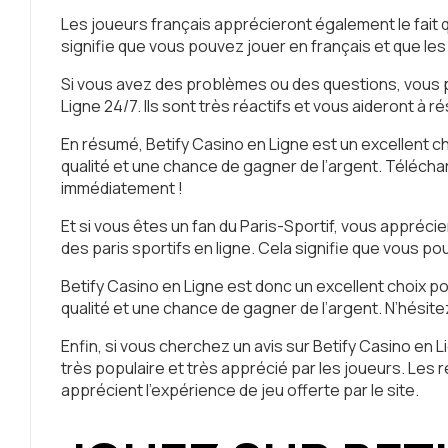
Les joueurs français apprécieront également le fait q
signifie que vous pouvez jouer en français et que les
Si vous avez des problèmes ou des questions, vous 
Ligne 24/7. Ils sont très réactifs et vous aideront à
En résumé, Betify Casino en Ligne est un excellent c
qualité et une chance de gagner de l’argent. Téléch
immédiatement !
Et si vous êtes un fan du Paris-Sportif, vous appréci
des paris sportifs en ligne. Cela signifie que vous p
Betify Casino en Ligne est donc un excellent choix p
qualité et une chance de gagner de l’argent. N’hésite
Enfin, si vous cherchez un avis sur Betify Casino en 
très populaire et très apprécié par les joueurs. Les 
apprécient l’expérience de jeu offerte par le site.