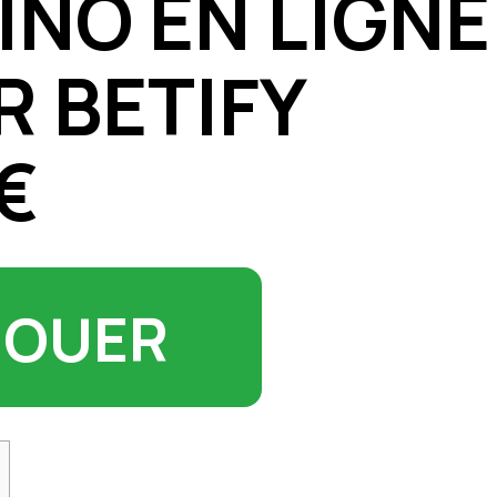
INO EN LIGNE
R BETIFY
€
JOUER