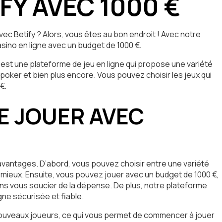
FY AVEC 1000 €
vec Betify ? Alors, vous êtes au bon endroit ! Avec notre
asino en ligne avec un budget de 1000 €.
 est une plateforme de jeu en ligne qui propose une variété
le poker et bien plus encore. Vous pouvez choisir les jeux qui
€.
E JOUER AVEC
avantages. D’abord, vous pouvez choisir entre une variété
e mieux. Ensuite, vous pouvez jouer avec un budget de 1000 €,
ans vous soucier de la dépense. De plus, notre plateforme
gne sécurisée et fiable.
 nouveaux joueurs, ce qui vous permet de commencer à jouer