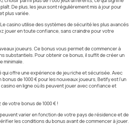
choisir parmi plus de 1 000 jeux différents, ce qui signifie
aît. De plus, les jeux sont régulièrement mis à jour pour
et plus variée.
. Le casino utilise des systèmes de sécurité les plus avancés
 jouer en toute confiance, sans craindre pour votre
nouveaux joueurs. Ce bonus vous permet de commencer à
 substantiels. Pour obtenir ce bonus, il suffit de créer un
e minimale.
ié qui offre une expérience de jeu riche et sécurisée. Avec
n bonus de 1000 € pour les nouveaux joueurs, Betify est l’un
 casino en ligne où ils peuvent jouer avec confiance et
 de votre bonus de 1000 € !
 peuvent varier en fonction de votre pays de résidence et de
érifier les conditions du bonus avant de commencer à jouer.