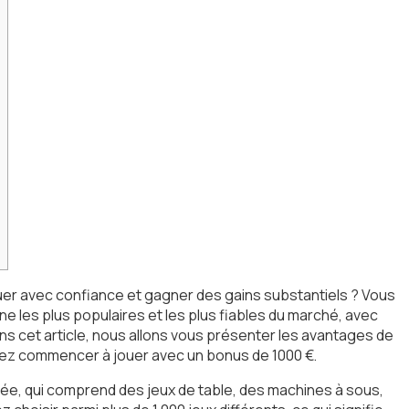
uer avec confiance et gagner des gains substantiels ? Vous
gne les plus populaires et les plus fiables du marché, avec
ans cet article, nous allons vous présenter les avantages de
ez commencer à jouer avec un bonus de 1000 €.
riée, qui comprend des jeux de table, des machines à sous,