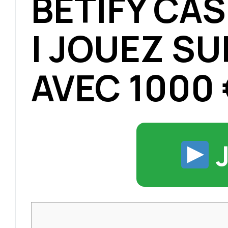
BETIFY CAS
| JOUEZ SU
AVEC 1000 