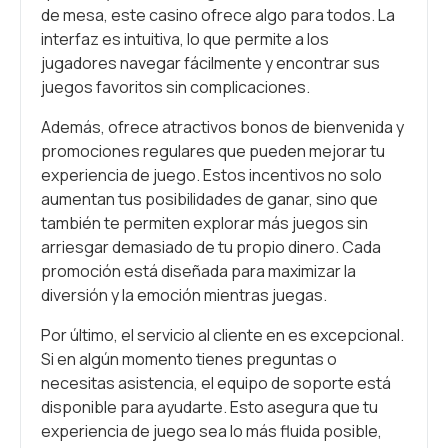
de mesa, este casino ofrece algo para todos. La
interfaz es intuitiva, lo que permite a los
jugadores navegar fácilmente y encontrar sus
juegos favoritos sin complicaciones.
Además, ofrece atractivos bonos de bienvenida y
promociones regulares que pueden mejorar tu
experiencia de juego. Estos incentivos no solo
aumentan tus posibilidades de ganar, sino que
también te permiten explorar más juegos sin
arriesgar demasiado de tu propio dinero. Cada
promoción está diseñada para maximizar la
diversión y la emoción mientras juegas.
Por último, el servicio al cliente en es excepcional.
Si en algún momento tienes preguntas o
necesitas asistencia, el equipo de soporte está
disponible para ayudarte. Esto asegura que tu
experiencia de juego sea lo más fluida posible,