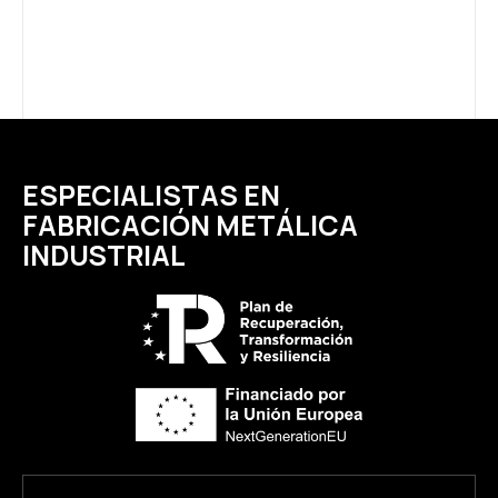
ESPECIALISTAS EN
FABRICACIÓN METÁLICA
INDUSTRIAL