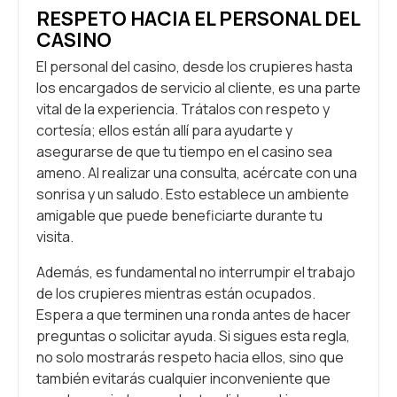
RESPETO HACIA EL PERSONAL DEL
CASINO
El personal del casino, desde los crupieres hasta
los encargados de servicio al cliente, es una parte
vital de la experiencia. Trátalos con respeto y
cortesía; ellos están allí para ayudarte y
asegurarse de que tu tiempo en el casino sea
ameno. Al realizar una consulta, acércate con una
sonrisa y un saludo. Esto establece un ambiente
amigable que puede beneficiarte durante tu
visita.
Además, es fundamental no interrumpir el trabajo
de los crupieres mientras están ocupados.
Espera a que terminen una ronda antes de hacer
preguntas o solicitar ayuda. Si sigues esta regla,
no solo mostrarás respeto hacia ellos, sino que
también evitarás cualquier inconveniente que