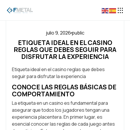
julio 9, 2026
public
ETIQUETA IDEAL EN EL CASINO
REGLAS QUE DEBES SEGUIR PARA
DISFRUTAR LA EXPERIENCIA
Etiqueta ideal en el casino reglas que debes
seguir para disfrutar la experiencia
CONOCE LAS REGLAS BÁSICAS DE
COMPORTAMIENTO
La etiqueta en un casino es fundamental para
asegurar que todos los jugadores tengan una
experiencia placentera. En primer lugar, es
esencial conocer las reglas de cada juego antes