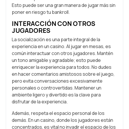
Esto puede ser una gran manera de jugar más sin
poner en riesgo tu bankroll.
INTERACCIÓN CON OTROS
JUGADORES
La socialización es una parte integral de la
experiencia en un casino. Al jugar en mesas, es
común interactuar con otros jugadores. Mantén
un tono amigable y agradable; esto puede
enriquecer la experiencia para todos. No dudes
en hacer comentarios amistosos sobre el juego,
pero evita conversaciones excesivamente
personales o controvertidas. Mantener un
ambiente ligero y divertido es la clave para
disfrutar de la experiencia.
Además, respeta el espacio personal de los
demás. En un casino, donde los jugadores están
concentrados, es vital no invadir el espacio de los