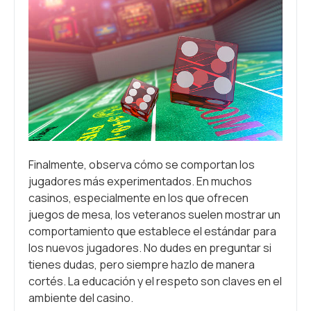
Finalmente, observa cómo se comportan los
jugadores más experimentados. En muchos
casinos, especialmente en los que ofrecen
juegos de mesa, los veteranos suelen mostrar un
comportamiento que establece el estándar para
los nuevos jugadores. No dudes en preguntar si
tienes dudas, pero siempre hazlo de manera
cortés. La educación y el respeto son claves en el
ambiente del casino.