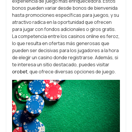
experiencia de juego más enriquecedora. Estos
bonos pueden variar desde bonos de bienvenida
hasta promociones específicas para juegos, y su
atractivo radica en la oportunidad que ofrecen
para jugar con fondos adicionales o giros gratis.
La competencia entre los casinos online es feroz,
lo que resulta en ofertas más generosas que
pueden ser decisivas para los jugadores a la hora
de elegir un casino donde registrarse. Además, si
te interesa un sitio destacado, puedes visitar
orobet
, que ofrece diversas opciones de juego.