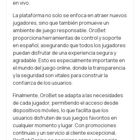
en vivo.
La plataforma no solo se enfoca en atraer nuevos
jugadores, sino que también promueve un
ambiente de juego responsable. OroBet
proporciona herramientas de control y soporte
en español, asegurando que todos los jugadores
puedan disfrutar de una experiencia segura y
agradable. Esto es especialmente importante en
el mundo del juego online, donde la transparencia
y la seguridad son vitales para construir la
confianza de los usuarios.
Finalmente, OroBet se adapta a las necesidades
de cada jugador, permitiendo el acceso desde
dispositivos móviles, lo que facilita que los
usuarios disfruten de sus juegos favoritos en
cualquier momento y lugar. Con promociones
continuas y un servicio al cliente excepcional,