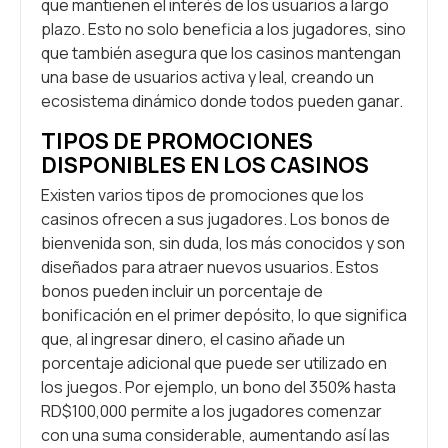
que mantienen el interés de los usuarios a largo
plazo. Esto no solo beneficia a los jugadores, sino
que también asegura que los casinos mantengan
una base de usuarios activa y leal, creando un
ecosistema dinámico donde todos pueden ganar.
TIPOS DE PROMOCIONES
DISPONIBLES EN LOS CASINOS
Existen varios tipos de promociones que los
casinos ofrecen a sus jugadores. Los bonos de
bienvenida son, sin duda, los más conocidos y son
diseñados para atraer nuevos usuarios. Estos
bonos pueden incluir un porcentaje de
bonificación en el primer depósito, lo que significa
que, al ingresar dinero, el casino añade un
porcentaje adicional que puede ser utilizado en
los juegos. Por ejemplo, un bono del 350% hasta
RD$100,000 permite a los jugadores comenzar
con una suma considerable, aumentando así las