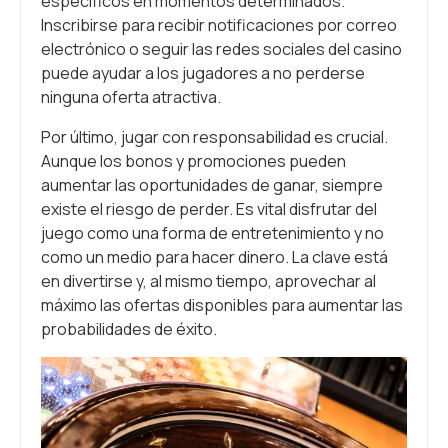
específicos en momentos determinados.
Inscribirse para recibir notificaciones por correo
electrónico o seguir las redes sociales del casino
puede ayudar a los jugadores a no perderse
ninguna oferta atractiva.
Por último, jugar con responsabilidad es crucial.
Aunque los bonos y promociones pueden
aumentar las oportunidades de ganar, siempre
existe el riesgo de perder. Es vital disfrutar del
juego como una forma de entretenimiento y no
como un medio para hacer dinero. La clave está
en divertirse y, al mismo tiempo, aprovechar al
máximo las ofertas disponibles para aumentar las
probabilidades de éxito.