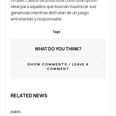
OroBet Casino se posiciona como una opción
ideal para aquellos que buscan maximizar sus
ganancias mientras disfrutan de un juego
entretenido y responsable.
Tags:
WHAT DO YOU THINK?
SHOW COMMENTS / LEAVE A
COMMENT
RELATED NEWS
public
public