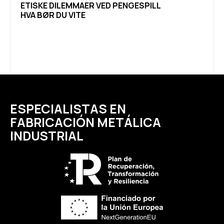
ETISKE DILEMMAER VED PENGESPILL
COME
HVA BØR DU VITE
INFL
ESPECIALISTAS EN
FABRICACIÓN METÁLICA
INDUSTRIAL