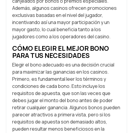
canjeados por bonos o premios especiales.
Además, algunos casinos ofrecen promociones
exclusivas basadas en el nivel del jugador,
incentivando así una mayor participación y un
mayor gasto, lo cual beneficia tanto a los
jugadores como a los operadores del casino.
CÓMO ELEGIR EL MEJOR BONO
PARA TUS NECESIDADES
Elegir el bono adecuado es una decisión crucial
para maximizar las ganancias en los casinos.
Primero, es fundamental leer los términos y
condiciones de cada bono. Esto incluye los
requisitos de apuesta, que son las veces que
debes jugar el monto del bono antes de poder
retirar cualquier ganancia. Algunos bonos pueden
parecer atractivos a primera vista, pero si los
requisitos de apuesta son demasiado altos,
pueden resultar menos beneficiosos en la