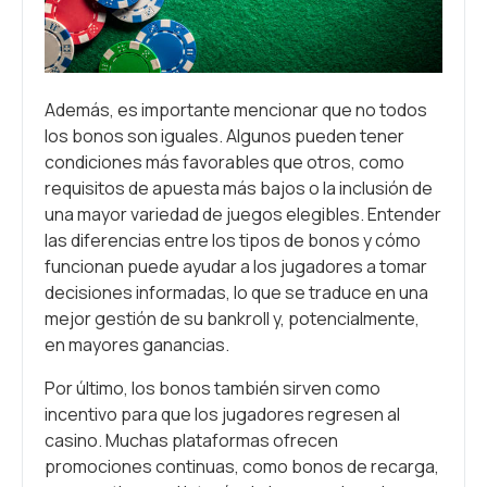
Además, es importante mencionar que no todos
los bonos son iguales. Algunos pueden tener
condiciones más favorables que otros, como
requisitos de apuesta más bajos o la inclusión de
una mayor variedad de juegos elegibles. Entender
las diferencias entre los tipos de bonos y cómo
funcionan puede ayudar a los jugadores a tomar
decisiones informadas, lo que se traduce en una
mejor gestión de su bankroll y, potencialmente,
en mayores ganancias.
Por último, los bonos también sirven como
incentivo para que los jugadores regresen al
casino. Muchas plataformas ofrecen
promociones continuas, como bonos de recarga,