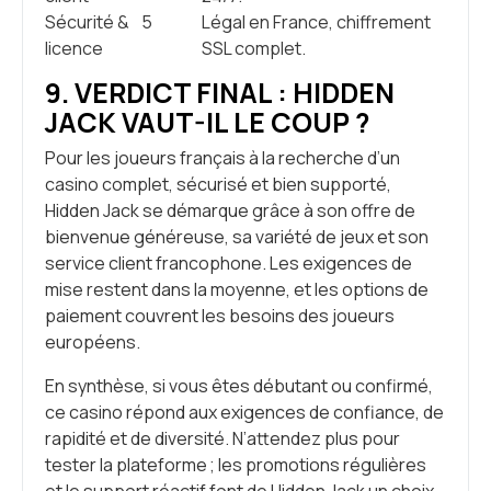
Sécurité &
5
Légal en France, chiffrement
licence
SSL complet.
9. VERDICT FINAL : HIDDEN
JACK VAUT-IL LE COUP ?
Pour les joueurs français à la recherche d’un
casino complet, sécurisé et bien supporté,
Hidden Jack se démarque grâce à son offre de
bienvenue généreuse, sa variété de jeux et son
service client francophone. Les exigences de
mise restent dans la moyenne, et les options de
paiement couvrent les besoins des joueurs
européens.
En synthèse, si vous êtes débutant ou confirmé,
ce casino répond aux exigences de confiance, de
rapidité et de diversité. N’attendez plus pour
tester la plateforme ; les promotions régulières