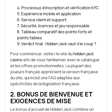
4. Processus d’inscription et vérification KYC
5. Expérience mobile et application
6. Service client et support
7. Sécurité, licences et jeu responsable
8. Tableau comparatif des points forts et
points faibles
9. Verdict final : Hidden Jack vaut-il le coup ?
Pour commencer, visitez le site du
hidden jack
casino
afin de vous familiariser avec le catalogue
et les offres promotionnelles. La plupart des
joueurs français apprécient la version française
du site, qui inclut une FAQ adaptée aux
spécificités de la législation française.
2. BONUS DE BIENVENUE ET
EXIGENCES DE MISE
Le bonus d’accueil de Hidden Jack combine un