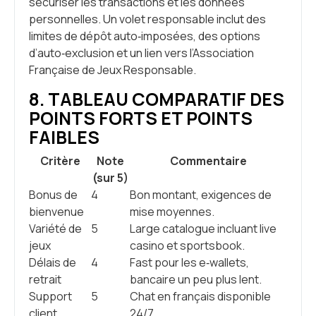
sécuriser les transactions et les données
personnelles. Un volet responsable inclut des
limites de dépôt auto‑imposées, des options
d’auto‑exclusion et un lien vers l’Association
Française de Jeux Responsable.
8. TABLEAU COMPARATIF DES
POINTS FORTS ET POINTS
FAIBLES
Critère
Note
Commentaire
(sur 5)
Bonus de
4
Bon montant, exigences de
bienvenue
mise moyennes.
Variété de
5
Large catalogue incluant live
jeux
casino et sportsbook.
Délais de
4
Fast pour les e‑wallets,
retrait
bancaire un peu plus lent.
Support
5
Chat en français disponible
client
24/7.