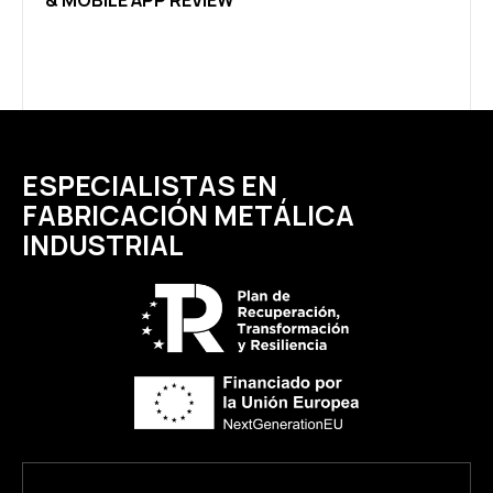
& MOBILE APP REVIEW
ESPECIALISTAS EN
FABRICACIÓN METÁLICA
INDUSTRIAL