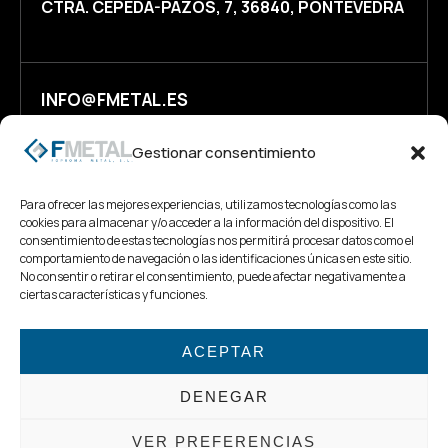
CTRA. CEPEDA-PAZOS, 7, 36840, PONTEVEDRA
INFO@FMETAL.ES
Gestionar consentimiento
+34 986 49 73 32
Para ofrecer las mejores experiencias, utilizamos tecnologías como las
cookies para almacenar y/o acceder a la información del dispositivo. El
consentimiento de estas tecnologías nos permitirá procesar datos como el
comportamiento de navegación o las identificaciones únicas en este sitio.
No consentir o retirar el consentimiento, puede afectar negativamente a
ciertas características y funciones.
© 2026
FOPROMA METAL, S.L. Todos los derechos reservados.
Desarrollo Web con ♥ por
Win Innovación
.
ACEPTAR
Aviso Legal
Política de Privacidad
DENEGAR
Política de Cookies
VER PREFERENCIAS