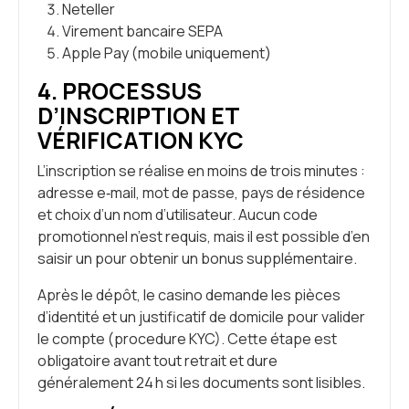
Neteller
Virement bancaire SEPA
Apple Pay (mobile uniquement)
4. PROCESSUS
D’INSCRIPTION ET
VÉRIFICATION KYC
L’inscription se réalise en moins de trois minutes :
adresse e‑mail, mot de passe, pays de résidence
et choix d’un nom d’utilisateur. Aucun code
promotionnel n’est requis, mais il est possible d’en
saisir un pour obtenir un bonus supplémentaire.
Après le dépôt, le casino demande les pièces
d’identité et un justificatif de domicile pour valider
le compte (procedure KYC). Cette étape est
obligatoire avant tout retrait et dure
généralement 24 h si les documents sont lisibles.