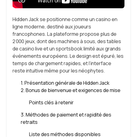
Hidden Jack se positionne comme un casino en
ligne moderne, destiné aux joueurs
francophones. La plateforme propose plus de
2 000 jeux, dont des machines à sous, des tables
de casino live et un sportsbook limité aux grands
événements européens. Le design est épuré, les
temps de chargement rapides, et l’interface
reste intuitive même pour les néophytes.
1. Présentation générale de Hidden Jack
2. Bonus de bienvenue et exigences de mise
Points clés à retenir
3. Méthodes de paiement et rapidité des
retraits
Liste des méthodes disponibles