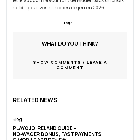
et le support réactif font de Hidden Jack un choix
solide pour vos sessions de jeu en 2026.
Tags:
WHAT DO YOU THINK?
SHOW COMMENTS / LEAVE A
COMMENT
RELATED NEWS
Blog
Blog
PLAYOJO IRELAND GUIDE –
NEDS
NO‑WAGER BONUS, FAST PAYMENTS