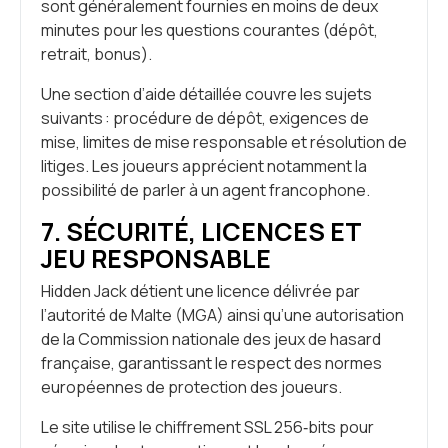
sont généralement fournies en moins de deux
minutes pour les questions courantes (dépôt,
retrait, bonus).
Une section d’aide détaillée couvre les sujets
suivants : procédure de dépôt, exigences de
mise, limites de mise responsable et résolution de
litiges. Les joueurs apprécient notamment la
possibilité de parler à un agent francophone.
7. SÉCURITÉ, LICENCES ET
JEU RESPONSABLE
Hidden Jack détient une licence délivrée par
l’autorité de Malte (MGA) ainsi qu’une autorisation
de la Commission nationale des jeux de hasard
française, garantissant le respect des normes
européennes de protection des joueurs.
Le site utilise le chiffrement SSL 256‑bits pour