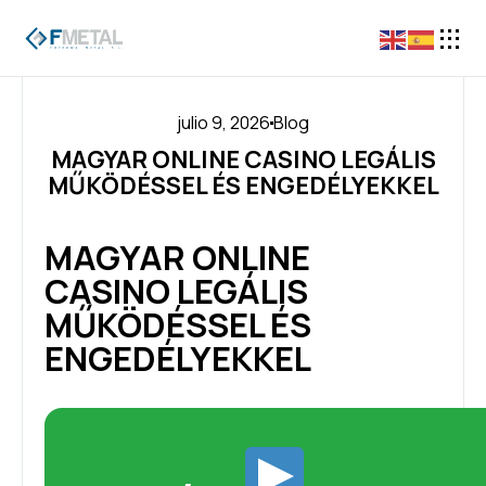
julio 9, 2026
Blog
MAGYAR ONLINE CASINO LEGÁLIS
MŰKÖDÉSSEL ÉS ENGEDÉLYEKKEL
MAGYAR ONLINE
CASINO LEGÁLIS
MŰKÖDÉSSEL ÉS
ENGEDÉLYEKKEL