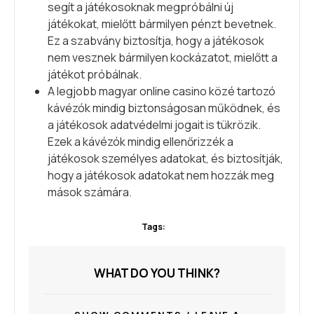
segít a játékosoknak megpróbálni új
játékokat, mielőtt bármilyen pénzt bevetnek.
Ez a szabvány biztosítja, hogy a játékosok
nem vesznek bármilyen kockázatot, mielőtt a
játékot próbálnak.
A legjobb magyar online casino közé tartozó
kávézók mindig biztonságosan működnek, és
a játékosok adatvédelmi jogait is tükrözik.
Ezek a kávézók mindig ellenőrizzék a
játékosok személyes adatokat, és biztosítják,
hogy a játékosok adatokat nem hozzák meg
mások számára.
Tags:
WHAT DO YOU THINK?