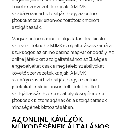
követő szervezetek kapják. A MJMK
szabályozásai biztosítják, hogy az online
játékokat csak bizonyos feltételek mellett
szolgáltassák.
Magyar online casino szolgáltatásokat kínáló
szervezeteknek a MJMK szolgáltatásai számára
szükséges az online casino magyar engedély. Az
online játékokat szolgáltatásához szükséges
engedélyeket csak a megfelelő szabályokat
követő szervezetek kapják. A MJMK
szabályozásai biztosítják, hogy az online
játékokat csak bizonyos feltételek mellett
szolgáltassák. Ezek a szabályok segítenek a
játékosok biztonságának és a szolgáltatások
minőségének biztosításában.
AZ ONLINE KÁVÉZÓK
MŰKÖDÉSÉNEK ÁLTALÁNOS