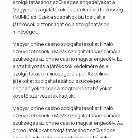
szolgáltatásához szükséges engedélyeket a
Magyarországi Játékok és Játékmédiá Közösség
(MJMK) ad. Ezek a szabályok biztosítják a
játékosok biztonságát és a szolgáltatások
minőségét.
Magyar online casino szolgáltatásokat kínáló
szervezeteknek a MJMK szolgáltatásai számára
szükséges az online casino magyar engedély. Ez
a szabályozás a játékosok védelmére és a
szolgáltatások minőségére épül. Az online
játékokat szolgáltatásához szükséges
engedélyeket csak a megfelelő szabályokat
követő szervezetek kapják.
Magyar online casino szolgáltatásokat kínáló
szervezeteknek a MJMK szolgáltatásai számára
szükséges az online casino magyar engedély. Az
online játékokat szolgáltatásához szükséges
engedélyeket csak a megfelelő szabályokat