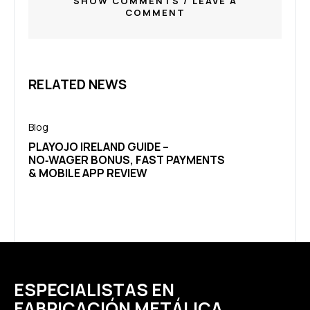
SHOW COMMENTS / LEAVE A
COMMENT
RELATED NEWS
Blog
Blog
PLAYOJO IRELAND GUIDE –
NEDS
NO‑WAGER BONUS, FAST PAYMENTS
& MOBILE APP REVIEW
ESPECIALISTAS EN
FABRICACIÓN METÁLICA