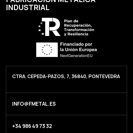
INDUSTRIAL
CTRA. CEPEDA-PAZOS, 7, 36840, PONTEVEDRA
INFO@FMETAL.ES
+34 986 49 73 32