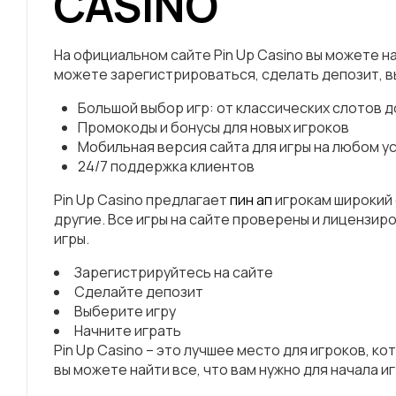
CASINO
На официальном сайте Pin Up Casino вы можете на
можете зарегистрироваться, сделать депозит, вы
Большой выбор игр: от классических слотов д
Промокоды и бонусы для новых игроков
Мобильная версия сайта для игры на любом у
24/7 поддержка клиентов
Pin Up Casino предлагает
пин ап
игрокам широкий с
другие. Все игры на сайте проверены и лицензир
игры.
Зарегистрируйтесь на сайте
Сделайте депозит
Выберите игру
Начните играть
Pin Up Casino – это лучшее место для игроков, к
вы можете найти все, что вам нужно для начала и