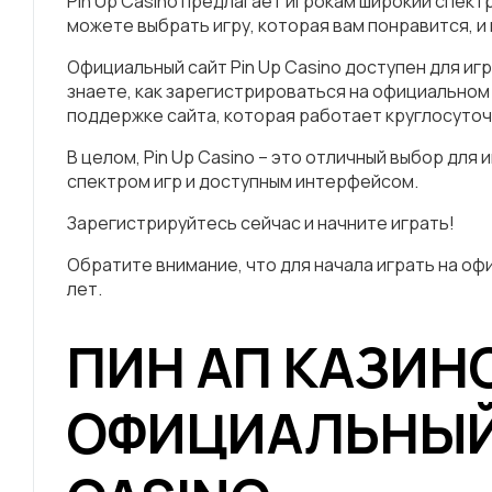
Pin Up Casino предлагает игрокам широкий спектр
можете выбрать игру, которая вам понравится, и 
Официальный сайт Pin Up Casino доступен для игр
знаете, как зарегистрироваться на официальном с
поддержке сайта, которая работает круглосуточ
В целом, Pin Up Casino – это отличный выбор для
спектром игр и доступным интерфейсом.
Зарегистрируйтесь сейчас и начните играть!
Обратите внимание, что для начала играть на офи
лет.
ПИН АП КАЗИНО
ОФИЦИАЛЬНЫЙ 