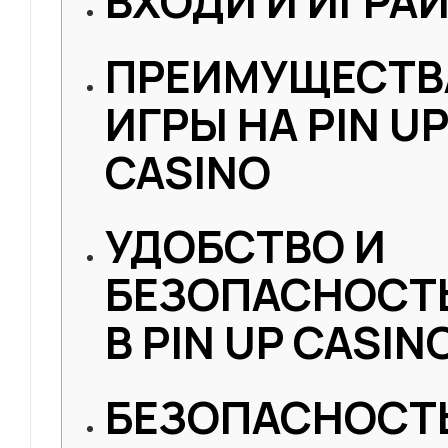
ВХОДИ И ИГРА
ПРЕИМУЩЕСТВ
ИГРЫ НА PIN U
CASINO
УДОБСТВО И
БЕЗОПАСНОСТ
В PIN UP CASIN
БЕЗОПАСНОСТ