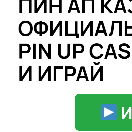
ПИН АП КА
ОФИЦИАЛЬ
PIN UP CAS
И ИГРАЙ
И