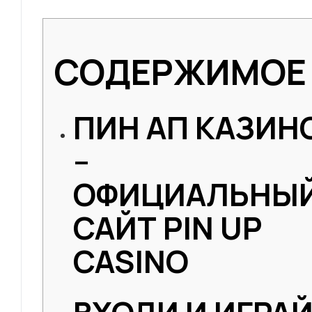
СОДЕРЖИМОЕ
ПИН АП КАЗИН
–
ОФИЦИАЛЬНЫ
САЙТ PIN UP
CASINO