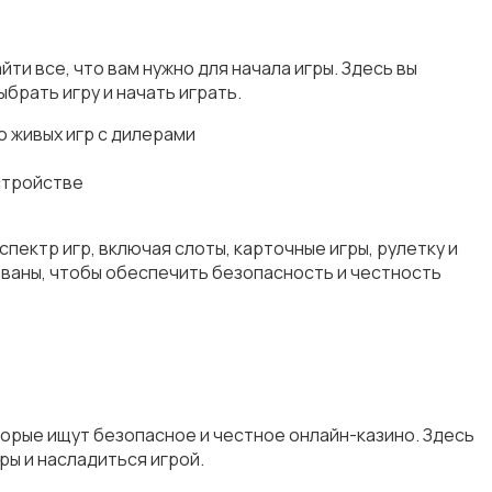
йти все, что вам нужно для начала игры. Здесь вы
брать игру и начать играть.
о живых игр с дилерами
стройстве
пектр игр, включая слоты, карточные игры, рулетку и
ованы, чтобы обеспечить безопасность и честность
оторые ищут безопасное и честное онлайн-казино. Здесь
гры и насладиться игрой.