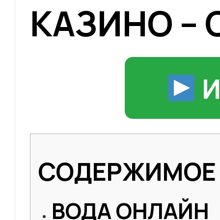
КАЗИНО – 
И
СОДЕРЖИМОЕ
ВОДА ОНЛАЙН