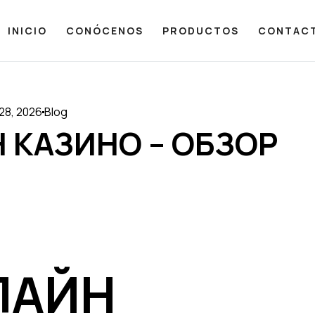
INICIO
CONÓCENOS
PRODUCTOS
CONTAC
 28, 2026
Blog
 КАЗИНО – ОБЗОР
ЛАЙН