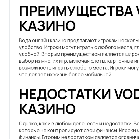
ПРЕИМУЩЕСТВА 
КАЗИНО
Вода онлайн казино предлагают игрокам несколь
удобство. Игроки могут играть с любого места, г
удобной. Вторым преимуществом является широк
выбор из многих игр, включая слоты, карточные 
возможность играть с любого места. Игроки могут
что делает их жизнь более мобильной.
НЕДОСТАТКИ VO
КАЗИНО
Однако, как и в любом деле, есть и недостатки. В
которые не контролируют свои финансы. Игроки м
финансы. Вторым недостатком является ограниче