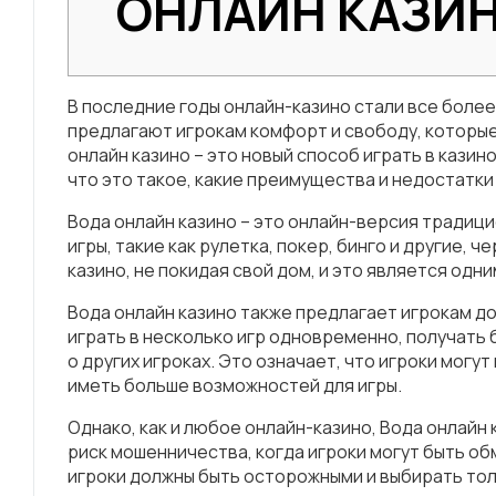
ОНЛАЙН КАЗИ
В последние годы онлайн-казино стали все более
предлагают игрокам комфорт и свободу, которые 
онлайн казино – это новый способ играть в казин
что это такое, какие преимущества и недостатки 
Вода онлайн казино – это онлайн-версия традицио
игры, такие как рулетка, покер, бинго и другие, ч
казино, не покидая свой дом, и это является одн
Вода онлайн казино также предлагает игрокам д
играть в несколько игр одновременно, получать 
о других игроках. Это означает, что игроки могу
иметь больше возможностей для игры.
Однако, как и любое онлайн-казино, Вода онлайн 
риск мошенничества, когда игроки могут быть об
игроки должны быть осторожными и выбирать тол