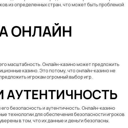
оков из определенных стран, что может быть проблемой
А ОНЛАЙН
его масштабность. Онлайн-казино может предложить
иционные казино. Это потому, что онлайн-казино не
предложить игрокам огромный выбор игр.
И АУТЕНТИЧНОСТЬ
его безопасность и аутентичность. Онлайн-казино
ые технологии для обеспечения безопасности игроков
 уверены в том, что их данные и деньги безопасны.