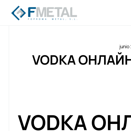
junio
VODKA ОНЛАЙН
VODKA ОН