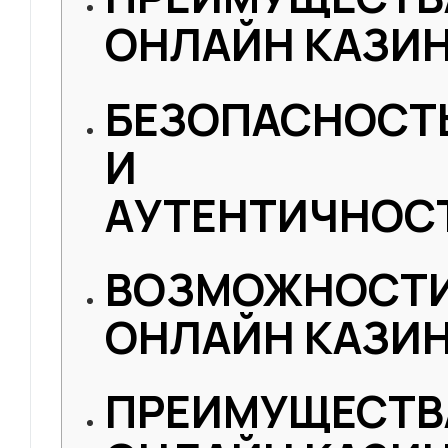
ОНЛАЙН КАЗИ
БЕЗОПАСНОСТ
И
АУТЕНТИЧНОС
ВОЗМОЖНОСТ
ОНЛАЙН КАЗИ
ПРЕИМУЩЕСТВ